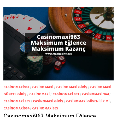
CASINOMAXI963
/
CASINO MAXI
/
CASINO MAXI GIRIŞ
/
CASINO MAXI
GÜNCEL GIRIŞ
/
CASINOMAXI
/
CASINOMAXI 963
/
CASINOMAXI 964
/
CASINOMAXI 965
/
CASINOMAXI GIRIŞ
/
CASINOMAXI GÜVENILIR MI
/
CASINOMAXI964
/
CASINOMAXI965
Casinomaxi963 Maksimum Eğlence