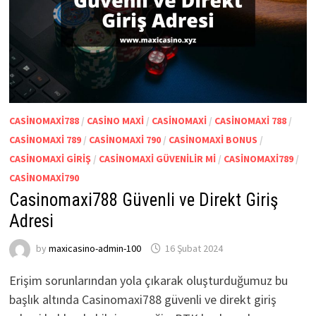
CASINOMAXI788
/
CASINO MAXI
/
CASINOMAXI
/
CASINOMAXI 788
/
CASINOMAXI 789
/
CASINOMAXI 790
/
CASINOMAXI BONUS
/
CASINOMAXI GIRIŞ
/
CASINOMAXI GÜVENILIR MI
/
CASINOMAXI789
/
CASINOMAXI790
Casinomaxi788 Güvenli ve Direkt Giriş
Adresi
by
maxicasino-admin-100
16 Şubat 2024
Erişim sorunlarından yola çıkarak oluşturduğumuz bu
başlık altında Casinomaxi788 güvenli ve direkt giriş