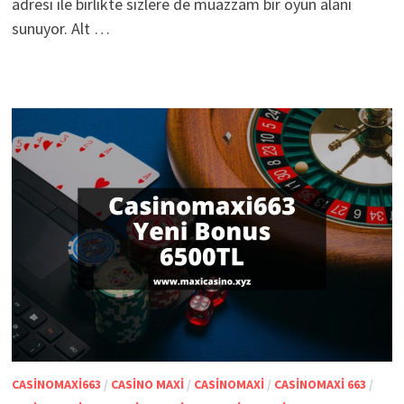
adresi ile birlikte sizlere de muazzam bir oyun alanı
sunuyor. Alt …
CASINOMAXI663
/
CASINO MAXI
/
CASINOMAXI
/
CASINOMAXI 663
/