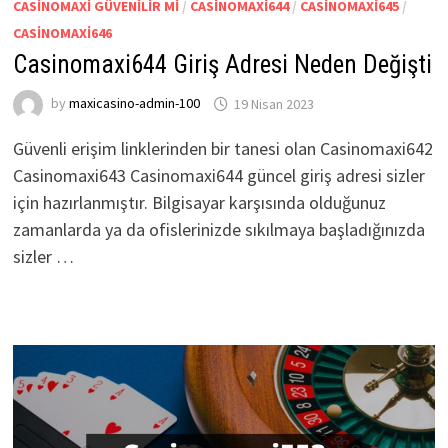
CASINOMAXI GÜVENILIR MI
/
CASINOMAXI644
/
CASINOMAXI645
/
CASINOMAXI646
Casinomaxi644 Giriş Adresi Neden Değişti
by
maxicasino-admin-100
19 Nisan 2023
Güvenli erişim linklerinden bir tanesi olan Casinomaxi642
Casinomaxi643 Casinomaxi644 güncel giriş adresi sizler
için hazırlanmıştır. Bilgisayar karşısında olduğunuz
zamanlarda ya da ofislerinizde sıkılmaya başladığınızda
sizler …