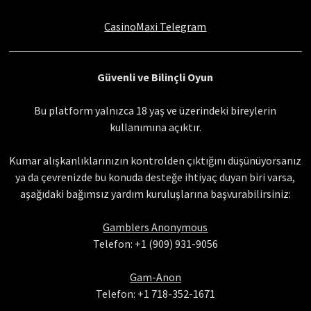
CasinoMaxi Telegram
Güvenli ve Bilinçli Oyun
Bu platform yalnızca 18 yaş ve üzerindeki bireylerin
kullanımına açıktır.
Kumar alışkanlıklarınızın kontrolden çıktığını düşünüyorsanız
ya da çevrenizde bu konuda desteğe ihtiyaç duyan biri varsa,
aşağıdaki bağımsız yardım kuruluşlarına başvurabilirsiniz:
Gamblers Anonymous
Telefon: +1 (909) 931-9056
Gam-Anon
Telefon: +1 718-352-1671