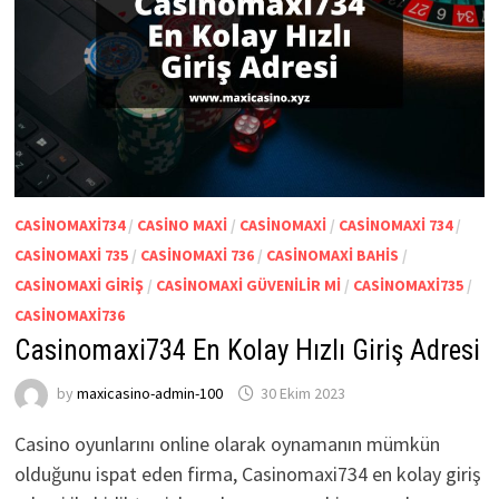
CASINOMAXI734
/
CASINO MAXI
/
CASINOMAXI
/
CASINOMAXI 734
/
CASINOMAXI 735
/
CASINOMAXI 736
/
CASINOMAXI BAHIS
/
CASINOMAXI GIRIŞ
/
CASINOMAXI GÜVENILIR MI
/
CASINOMAXI735
/
CASINOMAXI736
Casinomaxi734 En Kolay Hızlı Giriş Adresi
by
maxicasino-admin-100
30 Ekim 2023
Casino oyunlarını online olarak oynamanın mümkün
olduğunu ispat eden firma, Casinomaxi734 en kolay giriş