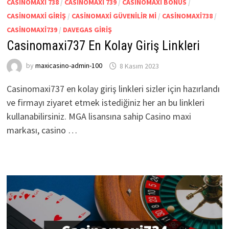
CASINOMAXI 738
/
CASINOMAXI 739
/
CASINOMAXI BONUS
/
CASINOMAXI GIRIŞ
/
CASINOMAXI GÜVENILIR MI
/
CASINOMAXI738
/
CASINOMAXI739
/
DAVEGAS GIRIŞ
Casinomaxi737 En Kolay Giriş Linkleri
by
maxicasino-admin-100
8 Kasım 2023
Casinomaxi737 en kolay giriş linkleri sizler için hazırlandı
ve firmayı ziyaret etmek istediğiniz her an bu linkleri
kullanabilirsiniz. MGA lisansına sahip Casino maxi
markası, casino …