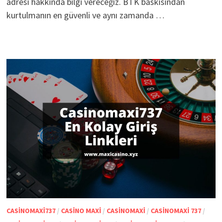
adresi hakkında bilgi vereceğiz. BTK baskısından
kurtulmanın en güvenli ve aynı zamanda …
CASINOMAXI737
/
CASINO MAXI
/
CASINOMAXI
/
CASINOMAXI 737
/