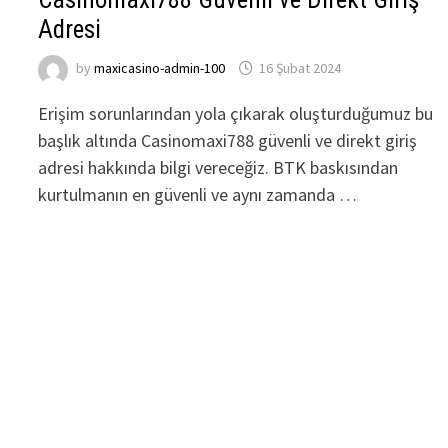
Adresi
by
maxicasino-admin-100
16 Şubat 2024
Erişim sorunlarından yola çıkarak oluşturduğumuz bu
başlık altında Casinomaxi788 güvenli ve direkt giriş
adresi hakkında bilgi vereceğiz. BTK baskısından
kurtulmanın en güvenli ve aynı zamanda …