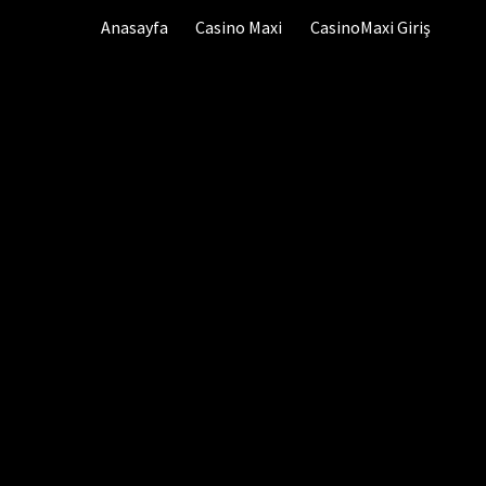
Anasayfa
Casino Maxi
CasinoMaxi Giriş