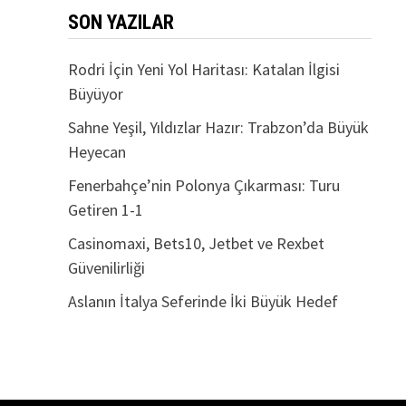
SON YAZILAR
Rodri İçin Yeni Yol Haritası: Katalan İlgisi
Büyüyor
Sahne Yeşil, Yıldızlar Hazır: Trabzon’da Büyük
Heyecan
Fenerbahçe’nin Polonya Çıkarması: Turu
Getiren 1-1
Casinomaxi, Bets10, Jetbet ve Rexbet
Güvenilirliği
Aslanın İtalya Seferinde İki Büyük Hedef