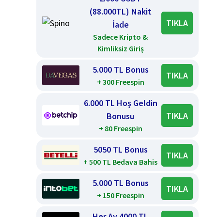
(88.000TL) Nakit
TIKLA
İade
Sadece Kripto &
Kimliksiz Giriş
5.000 TL Bonus
TIKLA
+ 300 Freespin
6.000 TL Hoş Geldin
TIKLA
Bonusu
+ 80 Freespin
5050 TL Bonus
TIKLA
+ 500 TL Bedava Bahis
5.000 TL Bonus
TIKLA
+ 150 Freespin
Her Ay 4000 TL