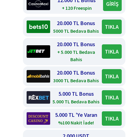
12.000 TL Bonus
GİRİŞ
+ 120 Freespin
20.000 TL Bonus
TIKLA
5000 TL Bedava Bahis
20.000 TL Bonus
TIKLA
+ 5.000 TL Bedava
Bahis
20.000 TL Bonus
TIKLA
3000 TL Bedava Bahis
5.000 TL Bonus
TIKLA
5.000 TL Bedava Bahis
5.000 TL 'Ye Varan
TIKLA
%100 Nakit İade!
2.000 USDT