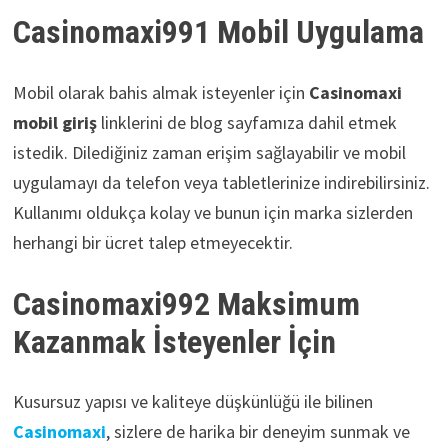
Casinomaxi991
Mobil Uygulama
Mobil olarak bahis almak isteyenler için
Casinomaxi
mobil giriş
linklerini de blog sayfamıza dahil etmek
istedik. Dilediğiniz zaman erişim sağlayabilir ve mobil
uygulamayı da telefon veya tabletlerinize indirebilirsiniz.
Kullanımı oldukça kolay ve bunun için marka sizlerden
herhangi bir ücret talep etmeyecektir.
Casinomaxi992 Maksimum
Kazanmak İsteyenler İçin
Kusursuz yapısı ve kaliteye düşkünlüğü ile bilinen
Casinomaxi
, sizlere de harika bir deneyim sunmak ve