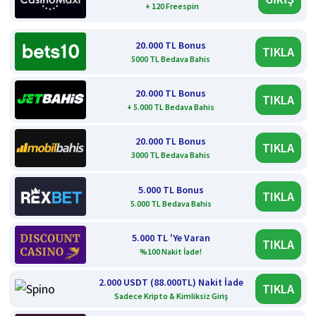
+ 120 Freespin
20.000 TL Bonus
TIKLA
5000 TL Bedava Bahis
20.000 TL Bonus
TIKLA
+ 5.000 TL Bedava Bahis
20.000 TL Bonus
TIKLA
3000 TL Bedava Bahis
5.000 TL Bonus
TIKLA
5.000 TL Bedava Bahis
5.000 TL 'Ye Varan
TIKLA
%100 Nakit İade!
2.000 USDT (88.000TL) Nakit İade
TIKLA
Sadece Kripto & Kimliksiz Giriş