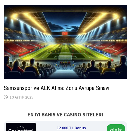
Samsunspor ve AEK Atina: Zorlu Avrupa Sınavı
10 Aralık 2025
EN IYI BAHIS VE CASINO SITELERI
12.000 TL Bonus
GİRİŞ