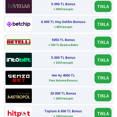
5.000 TL Bonus
TIKLA
+ 300 Freespin
6.000 TL Hoş Geldin Bonusu
TIKLA
+ 80 Freespin
5050 TL Bonus
TIKLA
+ 500 TL Bedava Bahis
5.000 TL Bonus
TIKLA
+ 150 Freespin
Her Ay 4000 TL
TIKLA
Para Yatırma Bonusu
20.000 TL Bonus
TIKLA
+ 200 Freespin
Toplam 6.000 TL Bonus
TIKLA
+ 100 Freespin