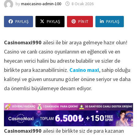
by
maxicasino-admin-100
8 Ocak 2026
PAYLAŞ
PAYLAŞ
PIN IT
PAYLAŞ
Casinomaxi990
ailesi ile bir araya gelmeye hazır olun!
Casino ve canlı casino oyunlarının en eğlenceli ve en
heyecan verici halini bu adreste bulabilir ve sizler de
birlikte para kazanabilirsiniz.
Casino maxi
, sahip olduğu
kaliteyi ve güven unsurunu gözler önüne seriyor ve daha
da önemlisi büyülemeye devam ediyor.
Casinomaxi990
ailesi ile birlikte siz de para kazanan