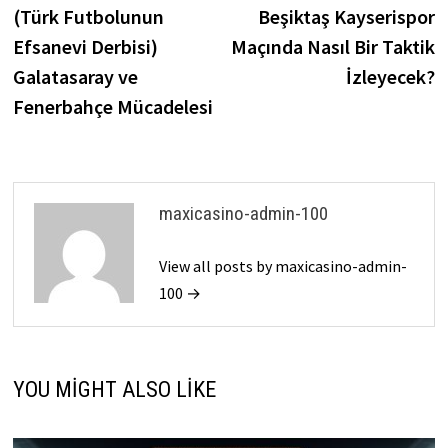
post:
p
(Türk Futbolunun
Beşiktaş Kayserispor
gezinmesi
Efsanevi Derbisi)
Maçında Nasıl Bir Taktik
Galatasaray ve
İzleyecek?
Fenerbahçe Mücadelesi
maxicasino-admin-100
View all posts by maxicasino-admin-
100 →
YOU MIGHT ALSO LIKE