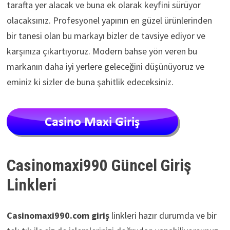
tarafta yer alacak ve buna ek olarak keyfini sürüyor
olacaksınız. Profesyonel yapının en güzel ürünlerinden
bir tanesi olan bu markayı bizler de tavsiye ediyor ve
karşınıza çıkartıyoruz. Modern bahse yön veren bu
markanın daha iyi yerlere geleceğini düşünüyoruz ve
eminiz ki sizler de buna şahitlik edeceksiniz.
Casinomaxi990
Güncel Giriş
Linkleri
Casinomaxi990.com giriş
linkleri hazır durumda ve bir