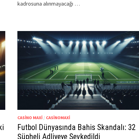
kadrosuna alınmayacağı …
CASINO MAXI
/
CASINOMAXI
ki
Futbol Dünyasında Bahis Skandalı: 32
Şüpheli Adliyeye Sevkedildi