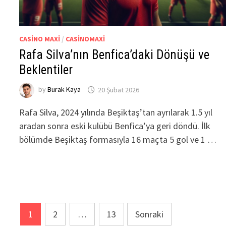
CASINO MAXI
/
CASINOMAXI
Rafa Silva’nın Benfica’daki Dönüşü ve
Beklentiler
by
Burak Kaya
20 Şubat 2026
Rafa Silva, 2024 yılında Beşiktaş’tan ayrılarak 1.5 yıl
aradan sonra eski kulübü Benfica’ya geri döndü. İlk
bölümde Beşiktaş formasıyla 16 maçta 5 gol ve 1 …
Yazı
1
2
…
13
Sonraki