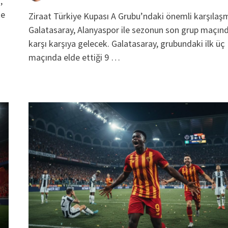
,
te
Ziraat Türkiye Kupası A Grubu’ndaki önemli karşıla
Galatasaray, Alanyaspor ile sezonun son grup maçın
karşı karşıya gelecek. Galatasaray, grubundaki ilk üç
maçında elde ettiği 9 …