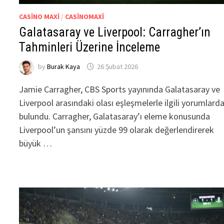
CASINO MAXI
/
CASINOMAXI
Galatasaray ve Liverpool: Carragher’ın
Tahminleri Üzerine İnceleme
by
Burak Kaya
26 Şubat 2026
Jamie Carragher, CBS Sports yayınında Galatasaray ve
Liverpool arasındaki olası eşleşmelerle ilgili yorumlard
bulundu. Carragher, Galatasaray’ı eleme konusunda
Liverpool’un şansını yüzde 99 olarak değerlendirerek
büyük …