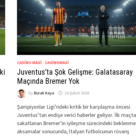
CASINO MAXI
/
CASINOMAXI
ki
Juventus’ta Şok Gelişme: Galatasaray
Maçında Bremer Yok
by
Burak Kaya
24 Şubat 2026
Şampiyonlar Ligi’ndeki kritik bir karşılaşma öncesi
Juventus’tan endişe verici haberler geliyor. İlk maçta
sakatlanan Bremer’in iyileşme sürecindeki beklenme
aksamalar sonucunda, İtalyan futbolcunun rövanş