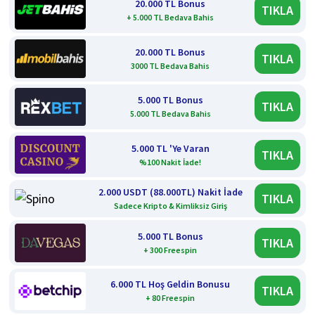
20.000 TL Bonus
TIKLA
+ 5.000 TL Bedava Bahis
20.000 TL Bonus
TIKLA
3000 TL Bedava Bahis
5.000 TL Bonus
TIKLA
5.000 TL Bedava Bahis
5.000 TL 'Ye Varan
TIKLA
%100 Nakit İade!
2.000 USDT (88.000TL) Nakit İade
TIKLA
Sadece Kripto & Kimliksiz Giriş
5.000 TL Bonus
TIKLA
+ 300 Freespin
6.000 TL Hoş Geldin Bonusu
TIKLA
+ 80 Freespin