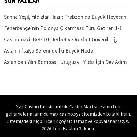
SON YAZILAR
Sahne Yeşil, Yıldızlar Hazır: Trabzon’da Büyük Heyecan
Fenerbahçe’nin Polonya Çıkarması: Turu Getiren 1-1
Casinomaxi, Bets10, Jetbet ve Rexbet Güvenilirliği
Aslanın İtalya Seferinde İki Büyük Hedef
Aslan’dan Yılın Bombası: Uruguaylı Yıldız İçin Dev Adım
MaxiCasino fan sitemizde CasinoMaxi sitesinin tüm
gelişmelerini anında maxicasino.xyz sitemizden bulabilirsin.
Sitemizdeki hiçbir içerik çoğaltılamaz ve kopyalanamaz. ©
2026 Tüm Hakları Saklıdır.