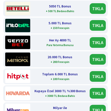
5050 TL Bonus
TIKLA
+ 500 TL Bedava Bahis
5.000 TL Bonus
TIKLA
+ 150 Freespin
Her Ay 4000 TL
TIKLA
Para Yatırma Bonusu
20.000 TL Bonus
TIKLA
+ 200 Freespin
Toplam 6.000 TL Bonus
TIKLA
+ 100 Freespin
Kupaya Özel 3000 TL %300 Bonus
TIKLA
+ 3000 TL Bedava Bahis
Milyar ile
TIKLA