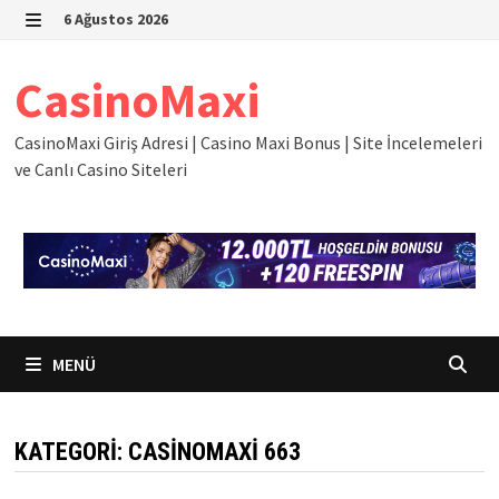
İçeriğe
6 Ağustos 2026
geç
MENÜ
CasinoMaxi
CasinoMaxi Giriş Adresi | Casino Maxi Bonus | Site İncelemeleri
ve Canlı Casino Siteleri
MENÜ
KATEGORI:
CASINOMAXI 663