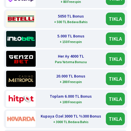
+ 80 Freespin
5050 TL Bonus
TIKLA
+ 500 TL Bedava Bahis
5.000 TL Bonus
TIKLA
+ 150 Freespin
Her Ay 4000 TL
TIKLA
Para Yatırma Bonusu
20.000 TL Bonus
TIKLA
+ 200 Freespin
Toplam 6.000 TL Bonus
TIKLA
+ 100 Freespin
Kupaya Özel 3000 TL %300 Bonus
TIKLA
+ 3000 TL Bedava Bahis