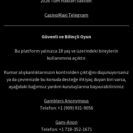
2026 Tüm Hakları Saklıdır.
CasinoMaxi Telegram
Güvenli ve Bilinçli Oyun
Bu platform yalnızca 18 yaş ve üzerindeki bireylerin
kullanımına açıktır.
Kumar alışkanlıklarınızın kontrolden çıktığını düşünüyorsanız
ya da çevrenizde bu konuda desteğe ihtiyaç duyan biri varsa,
aşağıdaki bağımsız yardım kuruluşlarına başvurabilirsiniz:
Gamblers Anonymous
Telefon: +1 (909) 931-9056
Gam-Anon
Telefon: +1 718-352-1671