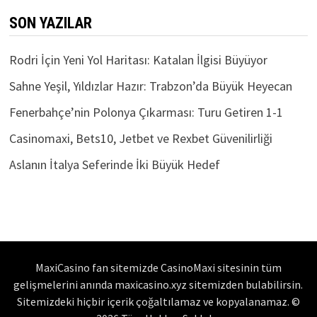
SON YAZILAR
Rodri İçin Yeni Yol Haritası: Katalan İlgisi Büyüyor
Sahne Yeşil, Yıldızlar Hazır: Trabzon’da Büyük Heyecan
Fenerbahçe’nin Polonya Çıkarması: Turu Getiren 1-1
Casinomaxi, Bets10, Jetbet ve Rexbet Güvenilirliği
Aslanın İtalya Seferinde İki Büyük Hedef
MaxiCasino fan sitemizde CasinoMaxi sitesinin tüm
gelişmelerini anında maxicasino.xyz sitemizden bulabilirsin.
Sitemizdeki hiçbir içerik çoğaltılamaz ve kopyalanamaz. ©