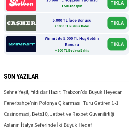
TIKLA
+ 50 Freespin
5.000 TL İade Bonusu
TIKLA
+ 1000 TL Risksiz Bahis
Winnit ile 5.000 TL Hoş Geldin
TIKLA
Bonusu
+ 500 TL Bedava Bahis
SON YAZILAR
Sahne Yeşil, Yıldızlar Hazır: Trabzon’da Büyük Heyecan
Fenerbahçe’nin Polonya Çıkarması: Turu Getiren 1-1
Casinomaxi, Bets10, Jetbet ve Rexbet Güvenilirliği
Aslanın İtalya Seferinde İki Büyük Hedef