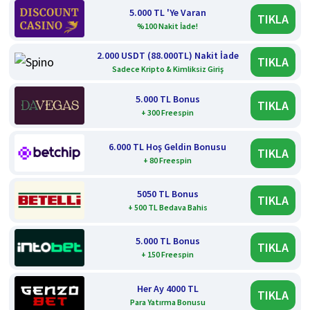
5.000 TL 'Ye Varan
TIKLA
%100 Nakit İade!
2.000 USDT (88.000TL) Nakit İade
TIKLA
Sadece Kripto & Kimliksiz Giriş
5.000 TL Bonus
TIKLA
+ 300 Freespin
6.000 TL Hoş Geldin Bonusu
TIKLA
+ 80 Freespin
5050 TL Bonus
TIKLA
+ 500 TL Bedava Bahis
5.000 TL Bonus
TIKLA
+ 150 Freespin
Her Ay 4000 TL
TIKLA
Para Yatırma Bonusu