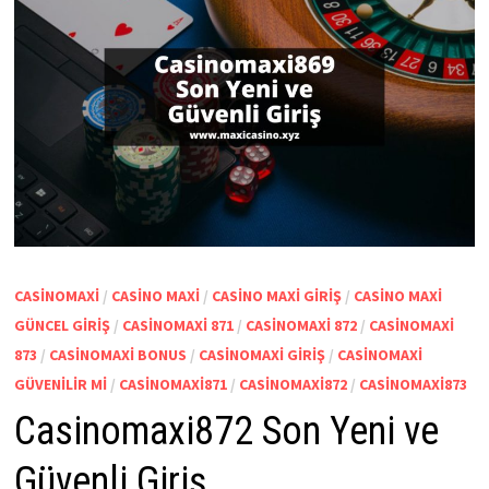
CASINOMAXI
/
CASINO MAXI
/
CASINO MAXI GIRIŞ
/
CASINO MAXI
GÜNCEL GIRIŞ
/
CASINOMAXI 871
/
CASINOMAXI 872
/
CASINOMAXI
873
/
CASINOMAXI BONUS
/
CASINOMAXI GIRIŞ
/
CASINOMAXI
GÜVENILIR MI
/
CASINOMAXI871
/
CASINOMAXI872
/
CASINOMAXI873
Casinomaxi872 Son Yeni ve
Güvenli Giriş