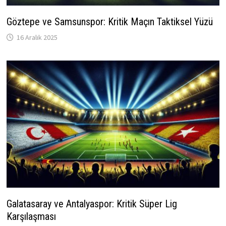
Göztepe ve Samsunspor: Kritik Maçın Taktiksel Yüzü
16 Aralık 2025
Galatasaray ve Antalyaspor: Kritik Süper Lig
Karşılaşması