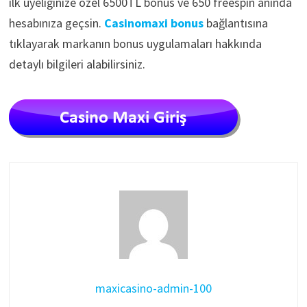
ilk üyeliğinize özel 6500TL bonus ve 650 freespin anında
hesabınıza geçsin.
Casinomaxi bonus
bağlantısına
tıklayarak markanın bonus uygulamaları hakkında
detaylı bilgileri alabilirsiniz.
maxicasino-admin-100