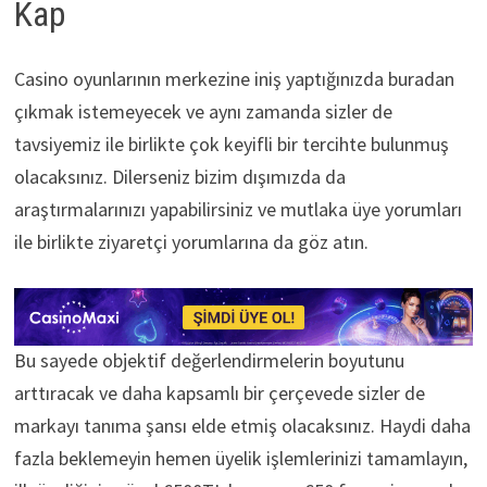
Kap
Casino oyunlarının merkezine iniş yaptığınızda buradan
çıkmak istemeyecek ve aynı zamanda sizler de
tavsiyemiz ile birlikte çok keyifli bir tercihte bulunmuş
olacaksınız. Dilerseniz bizim dışımızda da
araştırmalarınızı yapabilirsiniz ve mutlaka üye yorumları
ile birlikte ziyaretçi yorumlarına da göz atın.
Bu sayede objektif değerlendirmelerin boyutunu
arttıracak ve daha kapsamlı bir çerçevede sizler de
markayı tanıma şansı elde etmiş olacaksınız. Haydi daha
fazla beklemeyin hemen üyelik işlemlerinizi tamamlayın,