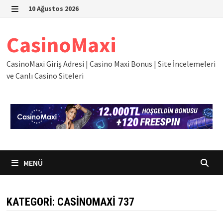
İçeriğe
10 Ağustos 2026
geç
MENÜ
CasinoMaxi
CasinoMaxi Giriş Adresi | Casino Maxi Bonus | Site İncelemeleri
ve Canlı Casino Siteleri
MENÜ
KATEGORI:
CASINOMAXI 737