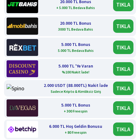
20.000 TL Bonus
TIKLA
+ 5.000 TL Bedava Bahis
20.000 TL Bonus
TIKLA
3000 TL Bedava Bahis
5.000 TL Bonus
TIKLA
5.000 TL Bedava Bahis
5.000 TL 'Ye Varan
TIKLA
%100 Nakit İade!
2.000 USDT (88.000TL) Nakit İade
TIKLA
Sadece Kripto & Kimliksiz Giriş
5.000 TL Bonus
TIKLA
+ 300 Freespin
6.000 TL Hoş Geldin Bonusu
TIKLA
+ 80 Freespin