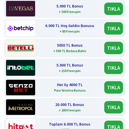
5.000 TL Bonus
TIKLA
+ 300 Freespin
6.000 TL Hoş Geldin Bonusu
TIKLA
+ 80 Freespin
5050 TL Bonus
TIKLA
+ 500 TL Bedava Bahis
5.000 TL Bonus
TIKLA
+ 150 Freespin
Her Ay 4000 TL
TIKLA
Para Yatırma Bonusu
20.000 TL Bonus
TIKLA
+ 200 Freespin
Toplam 6.000 TL Bonus
TIKLA