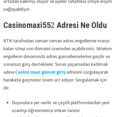
ortadan kalkmış oluyor ve üyeler rahatlıkla siteye erişim
sağlayabiliyor.
Casinomaxi55
2
Adresi Ne Oldu
BTK tarafından zaman zaman adres engellerine maruz
kalan siteyi son domaini üzerinden açabilirsiniz. Nitekim
engellerin devamında adres güncellemelerine geçilir ve
sorunsuz giriş desteklenir. Sorun yaşamadan katılmak
adına
Casino maxi güncel giriş
adresini sorgulayarak
harekete geçmeniz önem arz ediyor. Sorgulamak için
de:
Duyurulara yer verilir ve çeşitli platformlardan yeni
uzantıyı öğrenmenize imkan tanınır.