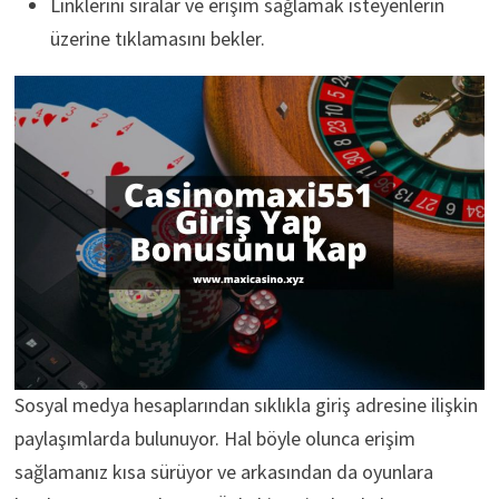
Linklerini sıralar ve erişim sağlamak isteyenlerin
üzerine tıklamasını bekler.
Sosyal medya hesaplarından sıklıkla giriş adresine ilişkin
paylaşımlarda bulunuyor. Hal böyle olunca erişim
sağlamanız kısa sürüyor ve arkasından da oyunlara