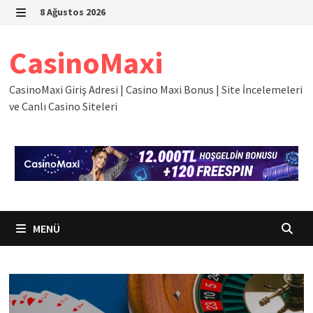
İçeriğe
8 Ağustos 2026
geç
MENÜ
CasinoMaxi
CasinoMaxi Giriş Adresi | Casino Maxi Bonus | Site İncelemeleri
ve Canlı Casino Siteleri
MENÜ