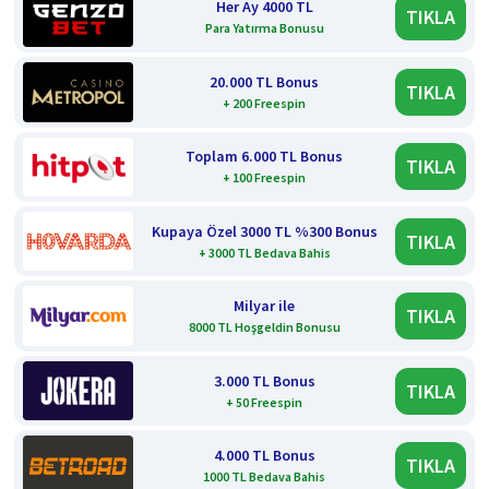
Her Ay 4000 TL
TIKLA
Para Yatırma Bonusu
20.000 TL Bonus
TIKLA
+ 200 Freespin
Toplam 6.000 TL Bonus
TIKLA
+ 100 Freespin
Kupaya Özel 3000 TL %300 Bonus
TIKLA
+ 3000 TL Bedava Bahis
Milyar ile
TIKLA
8000 TL Hoşgeldin Bonusu
3.000 TL Bonus
TIKLA
+ 50 Freespin
4.000 TL Bonus
TIKLA
1000 TL Bedava Bahis