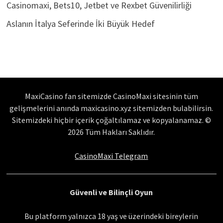
Casinomaxi, Bets10, Jetbet ve Rexbet Güvenilirliği
Aslanın İtalya Seferinde İki Büyük Hedef
MaxiCasino fan sitemizde CasinoMaxi sitesinin tüm
gelişmelerini anında maxicasino.xyz sitemizden bulabilirsin.
Sitemizdeki hiçbir içerik çoğaltılamaz ve kopyalanamaz. ©
2026 Tüm Hakları Saklıdır.
CasinoMaxi Telegram
Güvenli ve Bilinçli Oyun
Bu platform yalnızca 18 yaş ve üzerindeki bireylerin