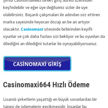
şimdi Casinomaxi663 direkt giriş adresi üzerinden
keşfedebilir ve eğer üye değilseniz sizler de üye
olabilirsiniz. Başarılı çalışmaları ile adından söz ettiren
marka sayesinde heyecan dozajı an be an artıyor
olacaktır.
Casinomaxi
sitesinde birbirinden keyifli
oyunlar ve çok daha fazlası sizi bekliyor ve bu oyunları da
dilediğini an dilediğini tutarlar ile oynayabiliyorsunuz.
Casinomaxi664 Hızlı Ödeme
Lisanslı şirketlerin yaşattığı en büyük sorunlardan bir
tanesi de ödemelerin gecikmesidir. İnsanlar bu