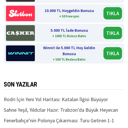
10.000 TL Hoşgeldin Bonusu
TIKLA
+ 50 Freespin
5.000 TL İade Bonusu
TIKLA
+ 1000 TL Risksiz Bahis
Winnit ile 5.000 TL Hoş Geldin
TIKLA
Bonusu
+ 500 TL Bedava Bahis
SON YAZILAR
Rodri İçin Yeni Yol Haritası: Katalan İlgisi Büyüyor
Sahne Yeşil, Yıldızlar Hazır: Trabzon’da Büyük Heyecan
Fenerbahçe’nin Polonya Çıkarması: Turu Getiren 1-1