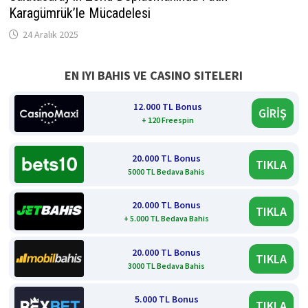
Karagümrük’le Mücadelesi
24 Aralık 2025
EN IYI BAHIS VE CASINO SITELERI
12.000 TL Bonus
GİRİŞ
+ 120 Freespin
20.000 TL Bonus
TIKLA
5000 TL Bedava Bahis
20.000 TL Bonus
TIKLA
+ 5.000 TL Bedava Bahis
20.000 TL Bonus
TIKLA
3000 TL Bedava Bahis
5.000 TL Bonus
TIKLA