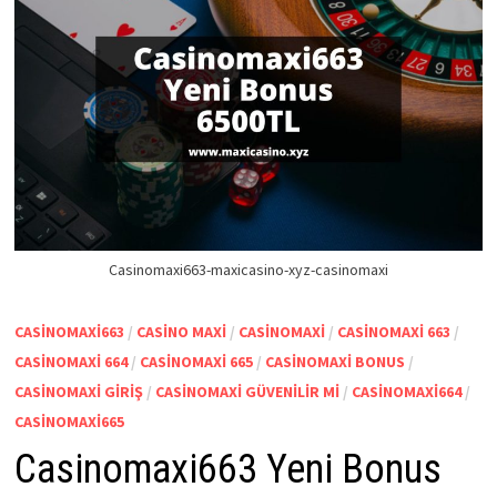
Casinomaxi663-maxicasino-xyz-casinomaxi
CASINOMAXI663
/
CASINO MAXI
/
CASINOMAXI
/
CASINOMAXI 663
/
CASINOMAXI 664
/
CASINOMAXI 665
/
CASINOMAXI BONUS
/
CASINOMAXI GIRIŞ
/
CASINOMAXI GÜVENILIR MI
/
CASINOMAXI664
/
CASINOMAXI665
Casinomaxi663 Yeni Bonus