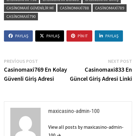
CASINOMAXI GÜVENILIR MI
CASINOMAXI788
CASINOMAXI789
CASINOMAXI790
PAYLAŞ
PAYLAŞ
PIN IT
PAYLAŞ
Yazı
Previous
N
PREVIOUS POST
NEXT POST
post:
p
Casinomaxi769 En Kolay
Casinomaxi833 En
gezinmesi
Güvenli Giriş Adresi
Güncel Giriş Adresi Linki
maxicasino-admin-100
View all posts by maxicasino-admin-
100 →