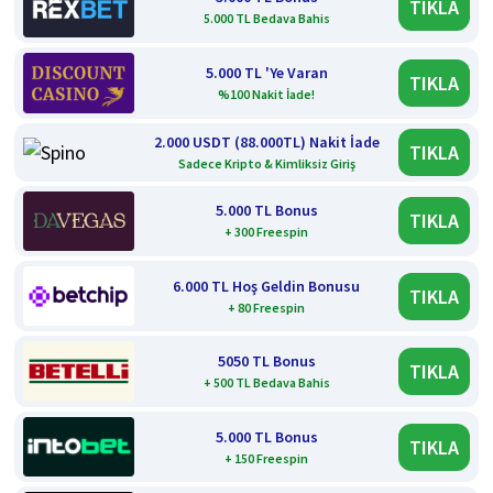
TIKLA
5.000 TL Bedava Bahis
5.000 TL 'Ye Varan
TIKLA
%100 Nakit İade!
2.000 USDT (88.000TL) Nakit İade
TIKLA
Sadece Kripto & Kimliksiz Giriş
5.000 TL Bonus
TIKLA
+ 300 Freespin
6.000 TL Hoş Geldin Bonusu
TIKLA
+ 80 Freespin
5050 TL Bonus
TIKLA
+ 500 TL Bedava Bahis
5.000 TL Bonus
TIKLA
+ 150 Freespin