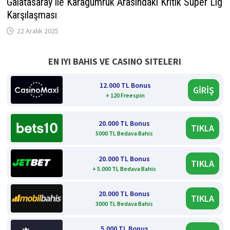
Galatasaray ile Karagümrük Arasındaki Kritik Süper Lig
Karşılaşması
22 Aralık 2025
EN IYI BAHIS VE CASINO SITELERI
12.000 TL Bonus
GİRİŞ
+ 120 Freespin
20.000 TL Bonus
TIKLA
5000 TL Bedava Bahis
20.000 TL Bonus
TIKLA
+ 5.000 TL Bedava Bahis
20.000 TL Bonus
TIKLA
3000 TL Bedava Bahis
5.000 TL Bonus