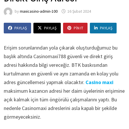
by
maxicasino-admin-100
16 Şubat 2024
PAYLAŞ
PAYLAŞ
PIN IT
PAYLAŞ
Erişim sorunlarından yola çıkarak oluşturduğumuz bu
başlık altında Casinomaxi788 güvenli ve direkt giriş
adresi hakkında bilgi vereceğiz. BTK baskısından
kurtulmanın en güvenli ve aynı zamanda en kolay yolu
adres güncellemesi yapmak olacaktır.
Casino maxi
maksimum kazancın adresi her daim üyelerinin erişimine
açık kalmak için tüm öngörülü çalışmalarını yaptı. Bu
nedenle Casinomaxi adreslerini asla kapalı bir şekilde
görmeyeceksiniz.