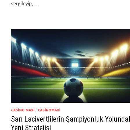
sergileyip, …
CASINO MAXI
/
CASINOMAXI
Sarı Lacivertlilerin Şampiyonluk Yolunda
Yeni Stratejisi