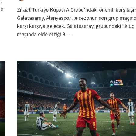
,
te
Ziraat Türkiye Kupası A Grubu’ndaki önemli karşıla
Galatasaray, Alanyaspor ile sezonun son grup maçın
karşı karşıya gelecek. Galatasaray, grubundaki ilk üç
maçında elde ettiği 9 …