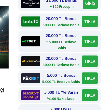
12.000 TL Bonus
GİRİŞ
+ 120 Freespin
20.000 TL Bonus
TIKLA
5000 TL Bedava Bahis
20.000 TL Bonus
TIKLA
+ 5.000 TL Bedava
Bahis
20.000 TL Bonus
TIKLA
3000 TL Bedava Bahis
5.000 TL Bonus
TIKLA
5.000 TL Bedava Bahis
çı
5.000 TL 'Ye Varan
TIKLA
%100 Nakit İade!
2.000 USDT