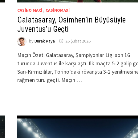
CASINO MAXI
/
CASINOMAXI
Galatasaray, Osimhen’in Büyüsüyle
Juventus’u Geçti
by
Burak Kaya
26 Şubat 2026
Maçın Özeti Galatasaray, Şampiyonlar Ligi son 16
a
turunda Juventus ile karşılaştı. İlk maçta 5-2 galip g
Sarı-Kırmızılılar, Torino’daki rövanşta 3-2 yenilmesin
rağmen turu geçti. Maçın …