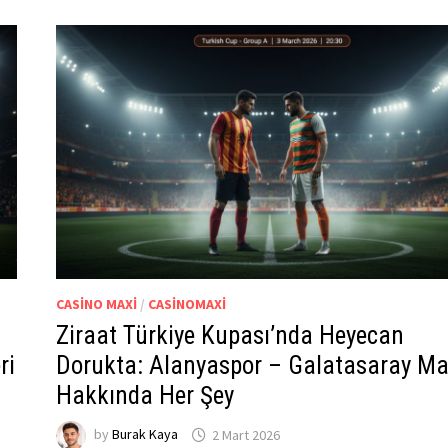
CASINO MAXI
/
CASINOMAXI
Ziraat Türkiye Kupası’nda Heyecan
ri
Dorukta: Alanyaspor – Galatasaray Ma
Hakkında Her Şey
by
Burak Kaya
2 Mart 2026