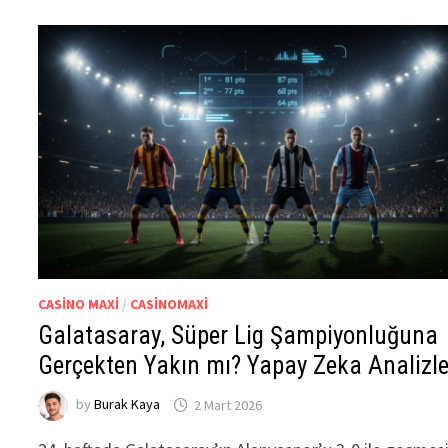
CASINO MAXI
/
CASINOMAXI
Galatasaray, Süper Lig Şampiyonluğuna
Gerçekten Yakın mı? Yapay Zeka Analizle
by
Burak Kaya
2 Mart 2026