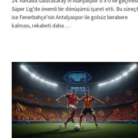
24. haftada Galatasaray’ın Alanyaspor’u 3-0 ile geçmesi
Süper Lig’de önemli bir dönüşümü işaret etti. Bu süreç
ise Fenerbahçe’nin Antalyaspor ile golsüz berabere
kalması, rekabeti daha …