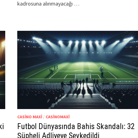
kadrosuna alınmayacağı …
CASINO MAXI
/
CASINOMAXI
ki
Futbol Dünyasında Bahis Skandalı: 32
Şüpheli Adliyeye Sevkedildi