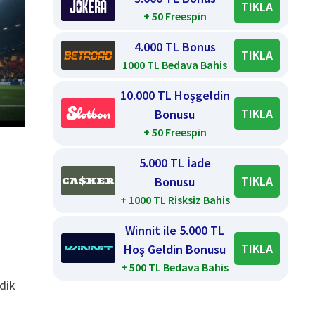
TIKLA
+ 50 Freespin
4.000 TL Bonus
TIKLA
1000 TL Bedava Bahis
10.000 TL Hoşgeldin
TIKLA
Bonusu
+ 50 Freespin
5.000 TL İade
TIKLA
Bonusu
+ 1000 TL Risksiz Bahis
Winnit ile 5.000 TL
TIKLA
Hoş Geldin Bonusu
+ 500 TL Bedava Bahis
dik