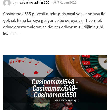
by
maxicasino-admin-100
7 Kasım 2022
Casinomaxi555 güvenli direkt giriş nasıl yapılır sorusu ile
çok sık karşı karşıya geliyor ve bu soruya yanıt vermek
adına araştırmalarımıza devam ediyoruz. Bildiğiniz gibi
lisanslı …