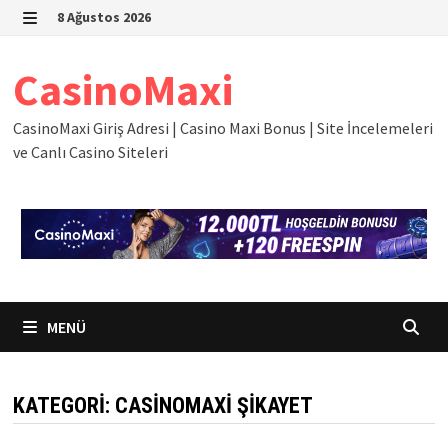
İçeriğe
8 Ağustos 2026
geç
MENÜ
CasinoMaxi
CasinoMaxi Giriş Adresi | Casino Maxi Bonus | Site İncelemeleri
ve Canlı Casino Siteleri
MENÜ
KATEGORI:
CASINOMAXI ŞIKAYET