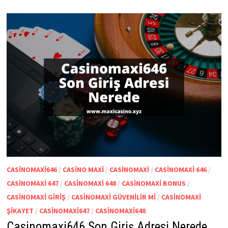
CASINOMAXI646
/
CASINO MAXI
/
CASINOMAXI
/
CASINOMAXI 646
/
CASINOMAXI 647
/
CASINOMAXI 648
/
CASINOMAXI BONUS
/
CASINOMAXI GIRIŞ
/
CASINOMAXI GÜVENILIR MI
/
CASINOMAXI
ŞIKAYET
/
CASINOMAXI647
/
CASINOMAXI648
Casinomaxi646 Son Giriş Adresi Nerede