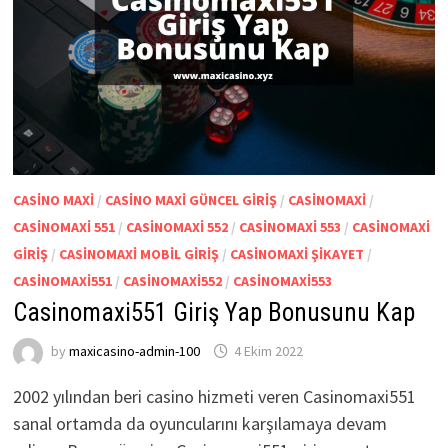
CASINO MAXI
/
CASINO MAXI GÜNCEL GIRIŞ
/
CASINOMAXI
/
CASINOMAXI 551
/
CASINOMAXI 552
/
CASINOMAXI 553
/
CASINOMAXI
GIRIŞ
/
CASINOMAXI MOBIL GIRIŞ
/
CASINOMAXI ŞIKAYET
/
CASINOMAXI551
/
CASINOMAXI552
/
CASINOMAXI553
Casinomaxi551 Giriş Yap Bonusunu Kap
by
maxicasino-admin-100
4 Ekim 2022
2002 yılından beri casino hizmeti veren Casinomaxi551
sanal ortamda da oyuncularını karşılamaya devam