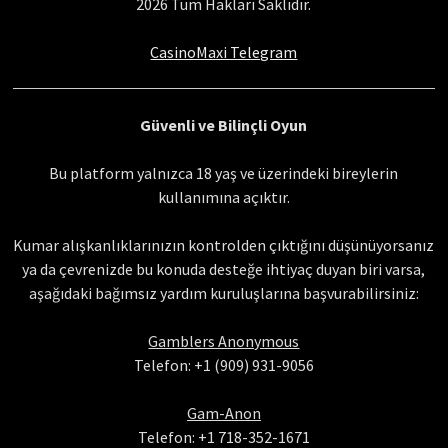
2026 Tüm Hakları Saklıdır.
CasinoMaxi Telegram
Güvenli ve Bilinçli Oyun
Bu platform yalnızca 18 yaş ve üzerindeki bireylerin
kullanımına açıktır.
Kumar alışkanlıklarınızın kontrolden çıktığını düşünüyorsanız
ya da çevrenizde bu konuda desteğe ihtiyaç duyan biri varsa,
aşağıdaki bağımsız yardım kuruluşlarına başvurabilirsiniz:
Gamblers Anonymous
Telefon: +1 (909) 931-9056
Gam-Anon
Telefon: +1 718-352-1671