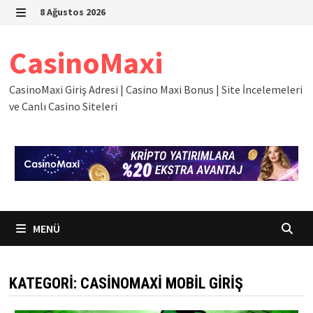
İçeriğe
8 Ağustos 2026
geç
MENÜ
CasinoMaxi
CasinoMaxi Giriş Adresi | Casino Maxi Bonus | Site İncelemeleri
ve Canlı Casino Siteleri
MENÜ
KATEGORI:
CASINOMAXI MOBIL GIRIŞ