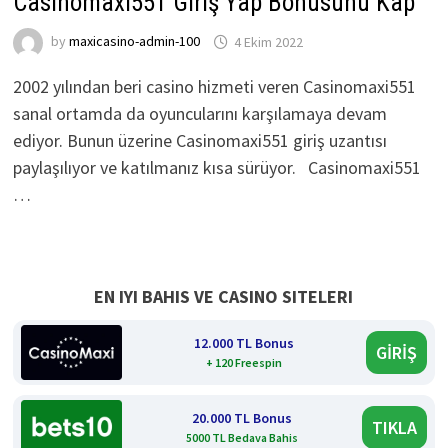
Casinomaxi551 Giriş Yap Bonusunu Kap
by
maxicasino-admin-100
4 Ekim 2022
2002 yılından beri casino hizmeti veren Casinomaxi551
sanal ortamda da oyuncularını karşılamaya devam
ediyor. Bunun üzerine Casinomaxi551 giriş uzantısı
paylaşılıyor ve katılmanız kısa sürüyor. Casinomaxi551
…
EN IYI BAHIS VE CASINO SITELERI
12.000 TL Bonus
GİRİŞ
+ 120 Freespin
20.000 TL Bonus
TIKLA
5000 TL Bedava Bahis