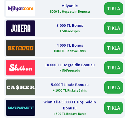
Milyar ile
TIKLA
8000 TL Hoşgeldin Bonusu
3.000 TL Bonus
TIKLA
+ 50 Freespin
4.000 TL Bonus
TIKLA
1000 TL Bedava Bahis
10.000 TL Hoşgeldin Bonusu
TIKLA
+ 50 Freespin
5.000 TL İade Bonusu
TIKLA
+ 1000 TL Risksiz Bahis
Winnit ile 5.000 TL Hoş Geldin
TIKLA
Bonusu
+ 500 TL Bedava Bahis