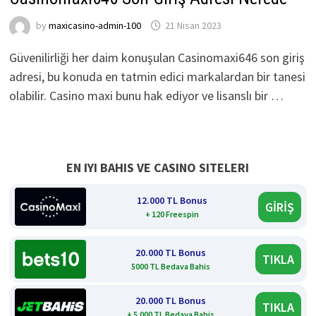
by
maxicasino-admin-100
21 Nisan 2023
Güvenilirliği her daim konuşulan Casinomaxi646 son giriş
adresi, bu konuda en tatmin edici markalardan bir tanesi
olabilir. Casino maxi bunu hak ediyor ve lisanslı bir …
EN IYI BAHIS VE CASINO SITELERI
12.000 TL Bonus
GİRİŞ
+ 120 Freespin
20.000 TL Bonus
TIKLA
5000 TL Bedava Bahis
20.000 TL Bonus
TIKLA
+ 5.000 TL Bedava Bahis