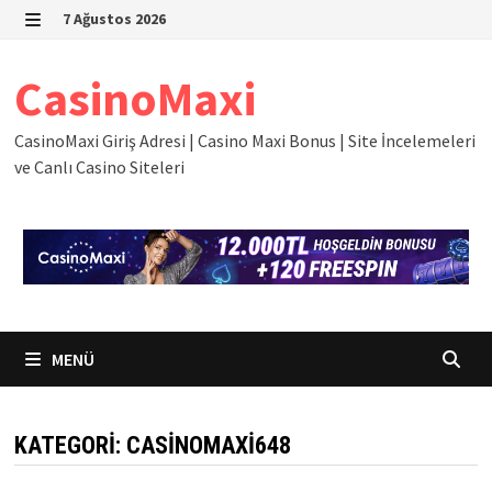
İçeriğe
7 Ağustos 2026
geç
MENÜ
CasinoMaxi
CasinoMaxi Giriş Adresi | Casino Maxi Bonus | Site İncelemeleri
ve Canlı Casino Siteleri
MENÜ
KATEGORI:
CASINOMAXI648