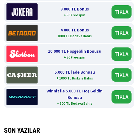
3.000 TL Bonus
TIKLA
+ 50 Freespin
4.000 TL Bonus
TIKLA
1000 TL Bedava Bahis
10.000 TL Hoşgeldin Bonusu
TIKLA
+ 50 Freespin
5.000 TL İade Bonusu
TIKLA
+ 1000 TL Risksiz Bahis
Winnit ile 5.000 TL Hoş Geldin
TIKLA
Bonusu
+ 500 TL Bedava Bahis
SON YAZILAR