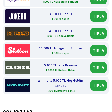
8000 TL Hoşgeldin Bonusu
3.000 TL Bonus
TIKLA
+ 50 Freespin
4.000 TL Bonus
TIKLA
1000 TL Bedava Bahis
10.000 TL Hoşgeldin Bonusu
TIKLA
+ 50 Freespin
5.000 TL İade Bonusu
TIKLA
+ 1000 TL Risksiz Bahis
Winnit ile 5.000 TL Hoş Geldin
TIKLA
Bonusu
+ 500 TL Bedava Bahis