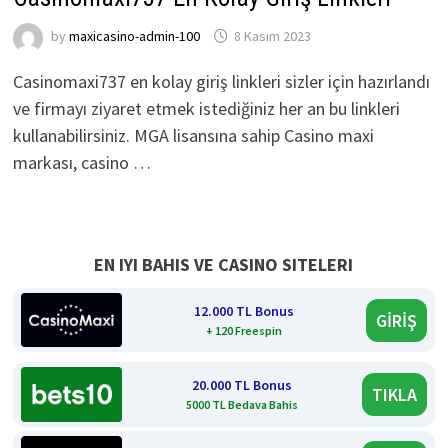
by
maxicasino-admin-100
8 Kasım 2023
Casinomaxi737 en kolay giriş linkleri sizler için hazırlandı
ve firmayı ziyaret etmek istediğiniz her an bu linkleri
kullanabilirsiniz. MGA lisansına sahip Casino maxi
markası, casino …
EN IYI BAHIS VE CASINO SITELERI
12.000 TL Bonus
GİRİŞ
+ 120 Freespin
20.000 TL Bonus
TIKLA
5000 TL Bedava Bahis