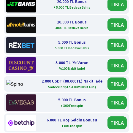
20.000 TL Bonus
TIKLA
+ 5.000 TL Bedava Bahis
20.000 TL Bonus
TIKLA
3000 TL Bedava Bahis
5.000 TL Bonus
TIKLA
5.000 TL Bedava Bahis
5.000 TL 'Ye Varan
TIKLA
%100 Nakit İade!
2.000 USDT (88.000TL) Nakit İade
TIKLA
Sadece Kripto & Kimliksiz Giriş
5.000 TL Bonus
TIKLA
+ 300 Freespin
6.000 TL Hoş Geldin Bonusu
TIKLA
+ 80 Freespin