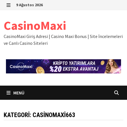
İçeriğe
9 Ağustos 2026
geç
MENÜ
CasinoMaxi
CasinoMaxi Giriş Adresi | Casino Maxi Bonus | Site İncelemeleri
ve Canlı Casino Siteleri
MENÜ
KATEGORI:
CASINOMAXI663