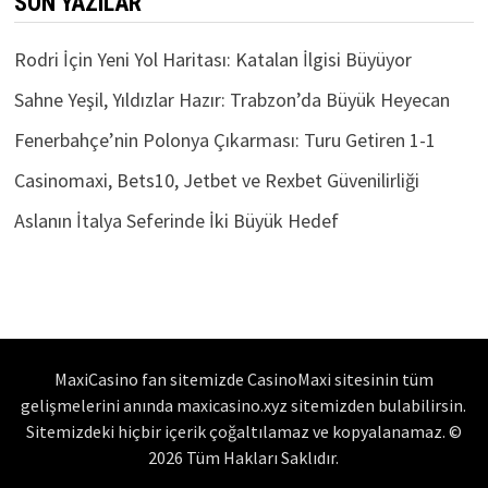
SON YAZILAR
Rodri İçin Yeni Yol Haritası: Katalan İlgisi Büyüyor
Sahne Yeşil, Yıldızlar Hazır: Trabzon’da Büyük Heyecan
Fenerbahçe’nin Polonya Çıkarması: Turu Getiren 1-1
Casinomaxi, Bets10, Jetbet ve Rexbet Güvenilirliği
Aslanın İtalya Seferinde İki Büyük Hedef
MaxiCasino fan sitemizde CasinoMaxi sitesinin tüm
gelişmelerini anında maxicasino.xyz sitemizden bulabilirsin.
Sitemizdeki hiçbir içerik çoğaltılamaz ve kopyalanamaz. ©
2026 Tüm Hakları Saklıdır.