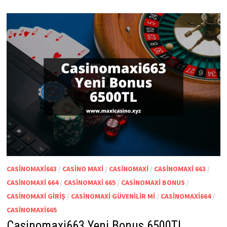
CASINOMAXI663
/
CASINO MAXI
/
CASINOMAXI
/
CASINOMAXI 663
/
CASINOMAXI 664
/
CASINOMAXI 665
/
CASINOMAXI BONUS
/
CASINOMAXI GIRIŞ
/
CASINOMAXI GÜVENILIR MI
/
CASINOMAXI664
/
CASINOMAXI665
Casinomaxi663 Yeni Bonus 6500TL