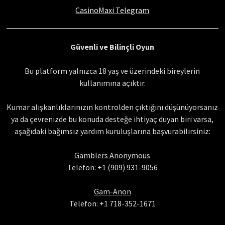
CasinoMaxi Telegram
Güvenli ve Bilinçli Oyun
Bu platform yalnızca 18 yaş ve üzerindeki bireylerin
kullanımına açıktır.
Kumar alışkanlıklarınızın kontrolden çıktığını düşünüyorsanız
ya da çevrenizde bu konuda desteğe ihtiyaç duyan biri varsa,
aşağıdaki bağımsız yardım kuruluşlarına başvurabilirsiniz:
Gamblers Anonymous
Telefon: +1 (909) 931-9056
Gam-Anon
Telefon: +1 718-352-1671