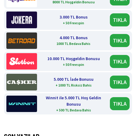
8000 TL Hoşgeldin Bonusu
3.000 TL Bonus
TIKLA
+ 50 Freespin
4.000 TL Bonus
TIKLA
1000 TL Bedava Bahis
10.000 TL Hoşgeldin Bonusu
TIKLA
+ 50 Freespin
5.000 TL İade Bonusu
TIKLA
+ 1000 TL Risksiz Bahis
Winnit ile 5.000 TL Hoş Geldin
TIKLA
Bonusu
+ 500 TL Bedava Bahis