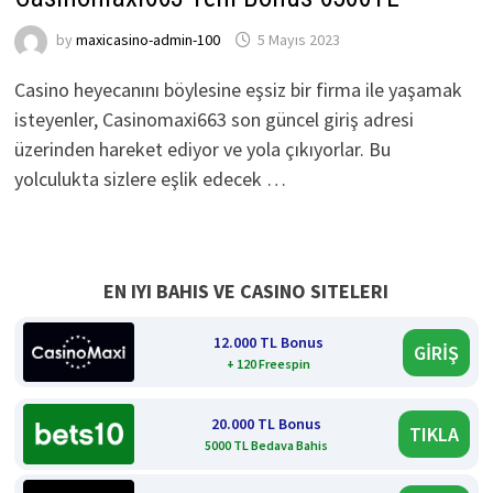
by
maxicasino-admin-100
5 Mayıs 2023
Casino heyecanını böylesine eşsiz bir firma ile yaşamak
isteyenler, Casinomaxi663 son güncel giriş adresi
üzerinden hareket ediyor ve yola çıkıyorlar. Bu
yolculukta sizlere eşlik edecek …
EN IYI BAHIS VE CASINO SITELERI
12.000 TL Bonus
GİRİŞ
+ 120 Freespin
20.000 TL Bonus
TIKLA
5000 TL Bedava Bahis