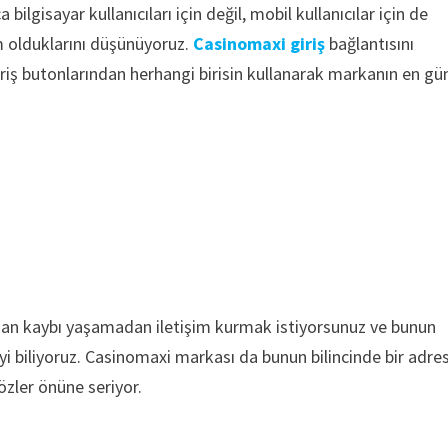
 bilgisayar kullanıcıları için değil, mobil kullanıcılar için de
im olduklarını düşünüyoruz.
Casinomaxi giriş
bağlantısını
riş butonlarından herhangi birisin kullanarak markanın en gü
man kaybı yaşamadan iletişim kurmak istiyorsunuz ve bunun
yi biliyoruz. Casinomaxi markası
da bunun bilincinde bir adre
özler önüne seriyor.