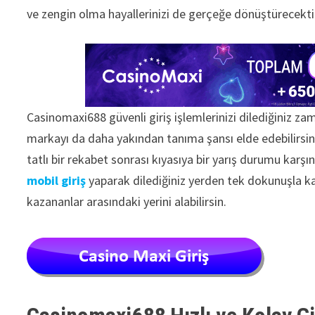
ve zengin olma hayallerinizi de gerçeğe dönüştürecekti
Casinomaxi688 güvenli giriş işlemlerinizi dilediğiniz 
markayı da daha yakından tanıma şansı elde edebilirsini
tatlı bir rekabet sonrası kıyasıya bir yarış durumu karşı
mobil giriş
yaparak dilediğiniz yerden tek dokunuşla 
kazananlar arasındaki yerini alabilirsin.