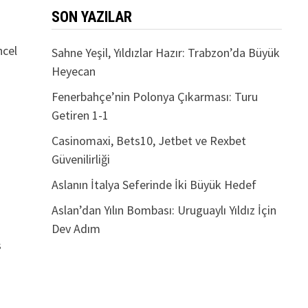
SON YAZILAR
ncel
Sahne Yeşil, Yıldızlar Hazır: Trabzon’da Büyük
Heyecan
Fenerbahçe’nin Polonya Çıkarması: Turu
Getiren 1-1
Casinomaxi, Bets10, Jetbet ve Rexbet
Güvenilirliği
Aslanın İtalya Seferinde İki Büyük Hedef
Aslan’dan Yılın Bombası: Uruguaylı Yıldız İçin
Dev Adım
s