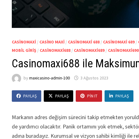
CASINOMAXI
/
CASINO MAXI
/
CASINOMAXI 688
/
CASINOMAXI 689
/
MOBIL GIRIŞ
/
CASINOMAXI688
/
CASINOMAXI689
/
CASINOMAXI690
Casinomaxi688 ile Maksimu
by
maxicasino-admin-100
3 Ağustos 2023
PAYLAŞ
PAYLAŞ
PIN IT
PAYLAŞ
Markanın adres değişim sürecini takip etmekten yoruldu
de yardımcı olacaktır. Panik ortamını yok etmek, sektör
adına buradayız. Kurumsal ve vizyon sahibi kimliği ile r