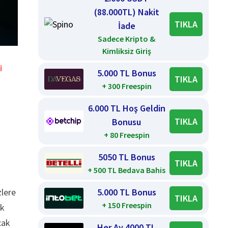
(88.000TL) Nakit
TIKLA
İade
Sadece Kripto &
Kimliksiz Giriş
I
5.000 TL Bonus
TIKLA
+ 300 Freespin
6.000 TL Hoş Geldin
TIKLA
Bonusu
+ 80 Freespin
5050 TL Bonus
TIKLA
+ 500 TL Bedava Bahis
zlere
5.000 TL Bonus
TIKLA
+ 150 Freespin
k
cak
Her Ay 4000 TL