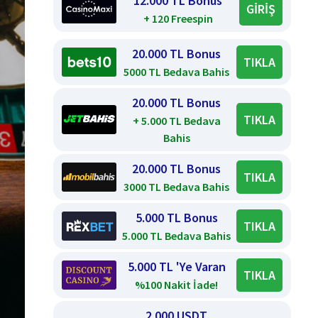
12.000 TL Bonus
GİRİŞ
+ 120 Freespin
20.000 TL Bonus
TIKLA
5000 TL Bedava Bahis
20.000 TL Bonus
TIKLA
+ 5.000 TL Bedava
Bahis
20.000 TL Bonus
TIKLA
3000 TL Bedava Bahis
5.000 TL Bonus
TIKLA
5.000 TL Bedava Bahis
5.000 TL 'Ye Varan
TIKLA
%100 Nakit İade!
2.000 USDT