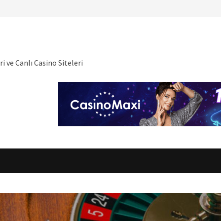
i ve Canlı Casino Siteleri