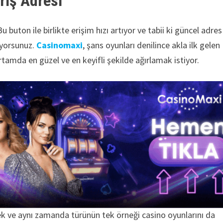
riş Adresi
 buton ile birlikte erişim hızı artıyor ve tabii ki güncel adres
iyorsunuz.
Casinomaxi
, şans oyunları denilince akla ilk gelen
ortamda en güzel ve en keyifli şekilde ağırlamak istiyor.
 ve aynı zamanda türünün tek örneği casino oyunlarını da