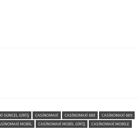
I GÜNCEL GIRIŞ
CASINOMAXI
CASINOMAXI 688
CASINOMAXI 689
ASINOMAXI MOBIL
CASINOMAXI MOBIL GIRIŞ
CASINOMAXI MOBILE