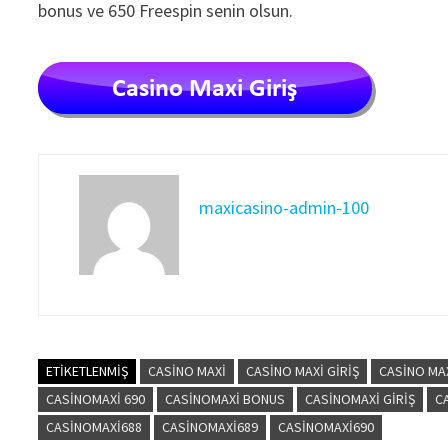
bonus ve 650 Freespin senin olsun.
maxicasino-admin-100
ETIKETLENMIŞ
CASINO MAXI
CASINO MAXI GIRIŞ
CASINO MAX
CASINOMAXI 690
CASINOMAXI BONUS
CASINOMAXI GIRIŞ
C
CASINOMAXI688
CASINOMAXI689
CASINOMAXI690