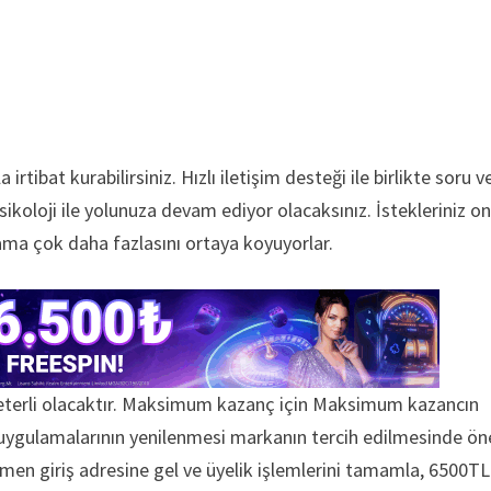
rtibat kurabilirsiniz. Hızlı iletişim desteği ile birlikte soru v
sikoloji ile yolunuza devam ediyor olacaksınız. İstekleriniz on
ama çok daha fazlasını ortaya koyuyorlar.
eterli olacaktır. Maksimum kazanç için Maksimum kazancın
uygulamalarının yenilenmesi markanın tercih edilmesinde ön
n giriş adresine gel ve üyelik işlemlerini tamamla, 6500TL