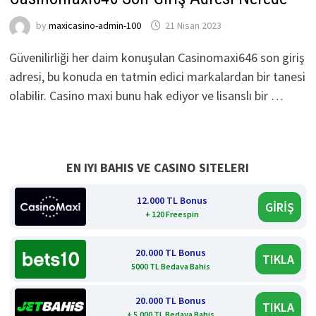
by
maxicasino-admin-100
21 Nisan 2023
Güvenilirliği her daim konuşulan Casinomaxi646 son giriş
adresi, bu konuda en tatmin edici markalardan bir tanesi
olabilir. Casino maxi bunu hak ediyor ve lisanslı bir …
EN IYI BAHIS VE CASINO SITELERI
12.000 TL Bonus
GİRİŞ
+ 120 Freespin
20.000 TL Bonus
TIKLA
5000 TL Bedava Bahis
20.000 TL Bonus
TIKLA
+ 5.000 TL Bedava Bahis