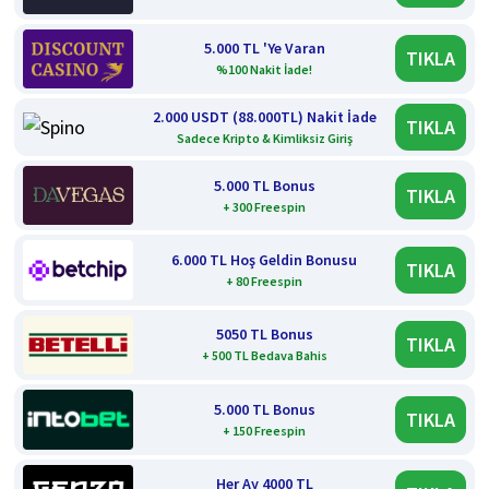
5.000 TL 'Ye Varan
TIKLA
%100 Nakit İade!
2.000 USDT (88.000TL) Nakit İade
TIKLA
Sadece Kripto & Kimliksiz Giriş
5.000 TL Bonus
TIKLA
+ 300 Freespin
6.000 TL Hoş Geldin Bonusu
TIKLA
+ 80 Freespin
5050 TL Bonus
TIKLA
+ 500 TL Bedava Bahis
5.000 TL Bonus
TIKLA
+ 150 Freespin
Her Ay 4000 TL