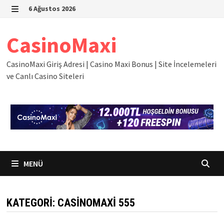
İçeriğe
6 Ağustos 2026
geç
MENÜ
CasinoMaxi
CasinoMaxi Giriş Adresi | Casino Maxi Bonus | Site İncelemeleri
ve Canlı Casino Siteleri
MENÜ
KATEGORI:
CASINOMAXI 555