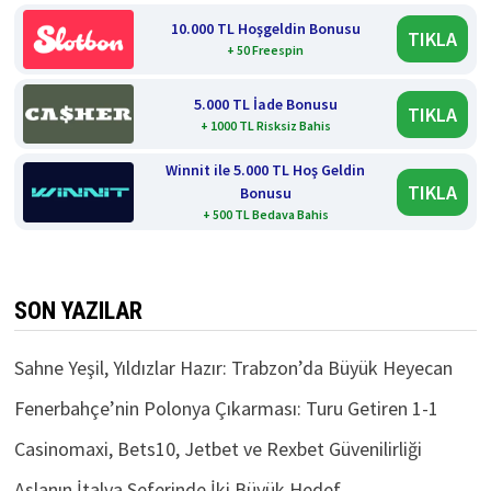
10.000 TL Hoşgeldin Bonusu
TIKLA
+ 50 Freespin
5.000 TL İade Bonusu
TIKLA
+ 1000 TL Risksiz Bahis
Winnit ile 5.000 TL Hoş Geldin
TIKLA
Bonusu
+ 500 TL Bedava Bahis
SON YAZILAR
Sahne Yeşil, Yıldızlar Hazır: Trabzon’da Büyük Heyecan
Fenerbahçe’nin Polonya Çıkarması: Turu Getiren 1-1
Casinomaxi, Bets10, Jetbet ve Rexbet Güvenilirliği
Aslanın İtalya Seferinde İki Büyük Hedef