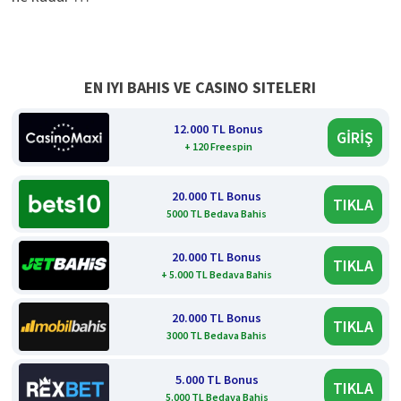
EN IYI BAHIS VE CASINO SITELERI
12.000 TL Bonus
GİRİŞ
+ 120 Freespin
20.000 TL Bonus
TIKLA
5000 TL Bedava Bahis
20.000 TL Bonus
TIKLA
+ 5.000 TL Bedava Bahis
20.000 TL Bonus
TIKLA
3000 TL Bedava Bahis
5.000 TL Bonus
TIKLA
5.000 TL Bedava Bahis