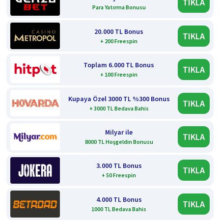
TIKLA
Para Yatırma Bonusu
20.000 TL Bonus
TIKLA
+ 200 Freespin
Toplam 6.000 TL Bonus
TIKLA
+ 100 Freespin
Kupaya Özel 3000 TL %300 Bonus
TIKLA
+ 3000 TL Bedava Bahis
Milyar ile
TIKLA
8000 TL Hoşgeldin Bonusu
3.000 TL Bonus
TIKLA
+ 50 Freespin
4.000 TL Bonus
TIKLA
1000 TL Bedava Bahis