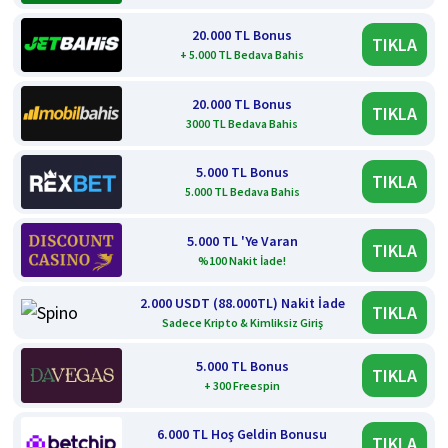
20.000 TL Bonus
TIKLA
+ 5.000 TL Bedava Bahis
20.000 TL Bonus
TIKLA
3000 TL Bedava Bahis
5.000 TL Bonus
TIKLA
5.000 TL Bedava Bahis
5.000 TL 'Ye Varan
TIKLA
%100 Nakit İade!
2.000 USDT (88.000TL) Nakit İade
TIKLA
Sadece Kripto & Kimliksiz Giriş
5.000 TL Bonus
TIKLA
+ 300 Freespin
6.000 TL Hoş Geldin Bonusu
TIKLA