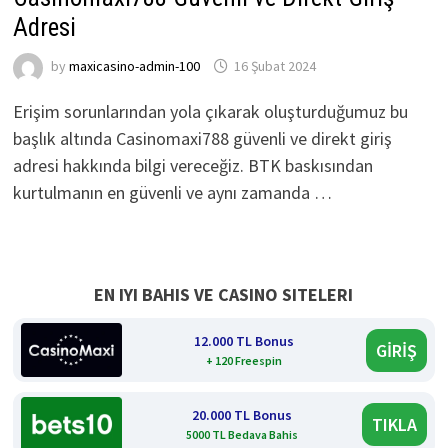
Adresi
by
maxicasino-admin-100
16 Şubat 2024
Erişim sorunlarından yola çıkarak oluşturduğumuz bu
başlık altında Casinomaxi788 güvenli ve direkt giriş
adresi hakkında bilgi vereceğiz. BTK baskısından
kurtulmanın en güvenli ve aynı zamanda …
EN IYI BAHIS VE CASINO SITELERI
12.000 TL Bonus
GİRİŞ
+ 120 Freespin
20.000 TL Bonus
TIKLA
5000 TL Bedava Bahis