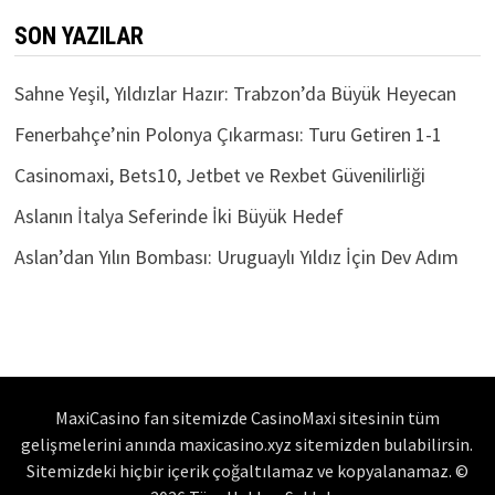
SON YAZILAR
Sahne Yeşil, Yıldızlar Hazır: Trabzon’da Büyük Heyecan
Fenerbahçe’nin Polonya Çıkarması: Turu Getiren 1-1
Casinomaxi, Bets10, Jetbet ve Rexbet Güvenilirliği
Aslanın İtalya Seferinde İki Büyük Hedef
Aslan’dan Yılın Bombası: Uruguaylı Yıldız İçin Dev Adım
MaxiCasino fan sitemizde CasinoMaxi sitesinin tüm
gelişmelerini anında maxicasino.xyz sitemizden bulabilirsin.
Sitemizdeki hiçbir içerik çoğaltılamaz ve kopyalanamaz. ©