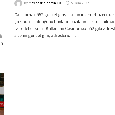
by
maxicasino-admin-100
5 Ekim 2022
Casinomaxi552 güncel giriş sitenin internet üzeri de 
çok adresi olduğunu bunların bazıların ise kullanılmad
far edebilirsiniz. Kullanılan Casinomaxi552 gibi adres
sitenin güncel giriş adresleridir. …
ir
ın