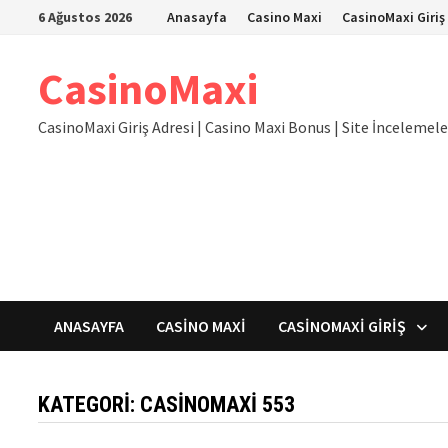
İçeriğe
6 Ağustos 2026
Anasayfa
Casino Maxi
CasinoMaxi Giriş
geç
CasinoMaxi
CasinoMaxi Giriş Adresi | Casino Maxi Bonus | Site İncelemeler
ANASAYFA
CASINO MAXI
CASINOMAXI GIRIŞ
KATEGORI:
CASINOMAXI 553