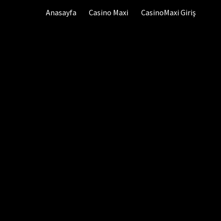
Anasayfa
Casino Maxi
CasinoMaxi Giriş