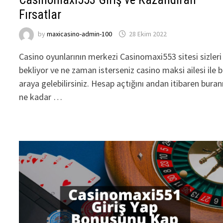
Fırsatlar
by
maxicasino-admin-100
28 Ekim 2022
Casino oyunlarının merkezi Casinomaxi553 sitesi sizleri
bekliyor ve ne zaman isterseniz casino maksi ailesi ile b
araya gelebilirsiniz. Hesap açtığını andan itibaren buran
ne kadar …