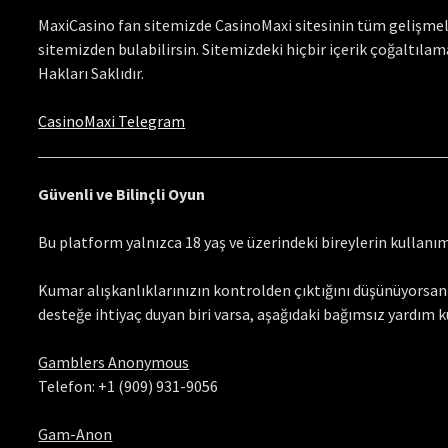
MaxiCasino fan sitemizde CasinoMaxi sitesinin tüm gelişmel
sitemizden bulabilirsin. Sitemizdeki hiçbir içerik çoğaltı
Hakları Saklıdır.
CasinoMaxi Telegram
Güvenli ve Bilinçli Oyun
Bu platform yalnızca 18 yaş ve üzerindeki bireylerin kullanım
Kumar alışkanlıklarınızın kontrolden çıktığını düşünüyorsan
desteğe ihtiyaç duyan biri varsa, aşağıdaki bağımsız yardım k
Gamblers Anonymous
Telefon: +1 (909) 931-9056
Gam-Anon