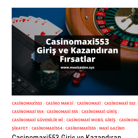
CASINOMAXI553
/
CASINO MAKSI
/
CASINOMAXI
/
CASINOMAXI 553
CASINOMAXI 554
/
CASINOMAXI 555
/
CASINOMAXI GIRIŞ
/
CASINOMAXI GÜVENILIR MI
/
CASINOMAXI MOBIL GIRIŞ
/
CASINOM
ŞIKAYET
/
CASINOMAXI554
/
CASINOMAXI555
/
MAXI GAZINO
Casinomaxi553 Giriş ve Kazandıran