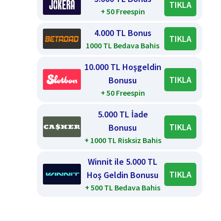
TIKLA
+ 50 Freespin
4.000 TL Bonus
TIKLA
1000 TL Bedava Bahis
10.000 TL Hoşgeldin
TIKLA
Bonusu
+ 50 Freespin
5.000 TL İade
TIKLA
Bonusu
+ 1000 TL Risksiz Bahis
Winnit ile 5.000 TL
TIKLA
Hoş Geldin Bonusu
+ 500 TL Bedava Bahis