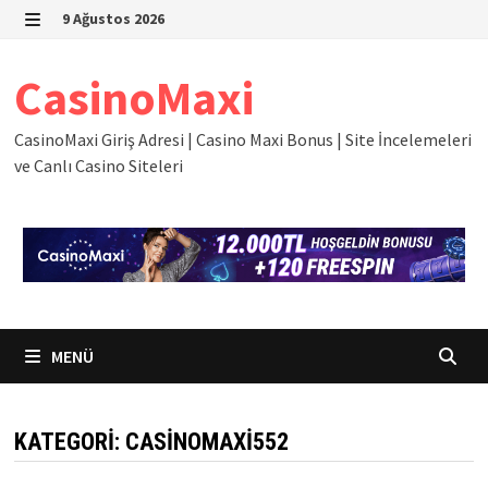
İçeriğe
9 Ağustos 2026
geç
MENÜ
CasinoMaxi
CasinoMaxi Giriş Adresi | Casino Maxi Bonus | Site İncelemeleri
ve Canlı Casino Siteleri
MENÜ
KATEGORI:
CASINOMAXI552