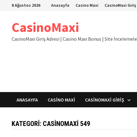
İçeriğe
8 Ağustos 2026
Anasayfa
Casino Maxi
CasinoMaxi Giriş
geç
CasinoMaxi
CasinoMaxi Giriş Adresi | Casino Maxi Bonus | Site İncelemeler
ANASAYFA
CASINO MAXI
CASINOMAXI GIRIŞ
KATEGORI:
CASINOMAXI 549