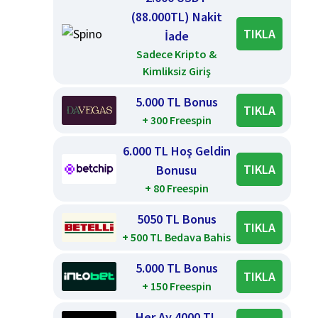
(88.000TL) Nakit
TIKLA
İade
Sadece Kripto &
Kimliksiz Giriş
5.000 TL Bonus
TIKLA
+ 300 Freespin
6.000 TL Hoş Geldin
TIKLA
Bonusu
+ 80 Freespin
5050 TL Bonus
TIKLA
+ 500 TL Bedava Bahis
5.000 TL Bonus
TIKLA
+ 150 Freespin
Her Ay 4000 TL