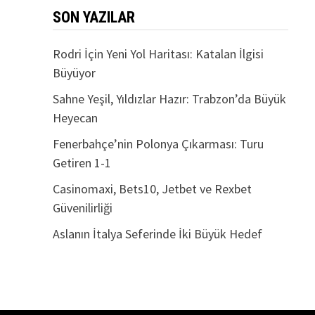
SON YAZILAR
Rodri İçin Yeni Yol Haritası: Katalan İlgisi
Büyüyor
Sahne Yeşil, Yıldızlar Hazır: Trabzon’da Büyük
Heyecan
Fenerbahçe’nin Polonya Çıkarması: Turu
Getiren 1-1
Casinomaxi, Bets10, Jetbet ve Rexbet
Güvenilirliği
Aslanın İtalya Seferinde İki Büyük Hedef