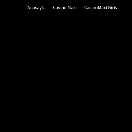
Anasayfa
Casino Maxi
CasinoMaxi Giriş