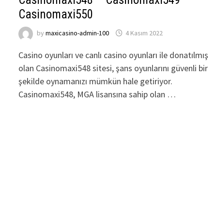
Casinomaxi550
by
maxicasino-admin-100
4 Kasım 2022
Casino oyunları ve canlı casino oyunları ile donatılmış
olan Casinomaxi548 sitesi, şans oyunlarını güvenli bir
şekilde oynamanızı mümkün hale getiriyor.
Casinomaxi548, MGA lisansına sahip olan …