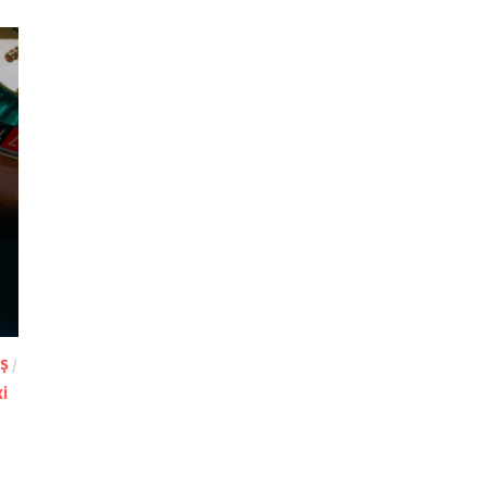
IŞ
/
I