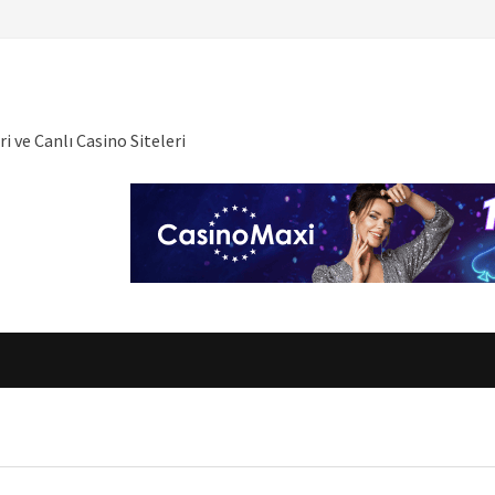
i ve Canlı Casino Siteleri