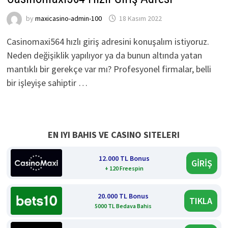
by
maxicasino-admin-100
18 Kasım 2022
Casinomaxi564 hızlı giriş adresini konuşalım istiyoruz.
Neden değişiklik yapılıyor ya da bunun altında yatan
mantıklı bir gerekçe var mı? Profesyonel firmalar, belli
bir işleyişe sahiptir …
EN IYI BAHIS VE CASINO SITELERI
12.000 TL Bonus
GİRİŞ
+ 120 Freespin
20.000 TL Bonus
TIKLA
5000 TL Bedava Bahis