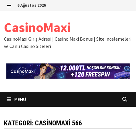
İçeriğe
6 Ağustos 2026
geç
MENÜ
CasinoMaxi
CasinoMaxi Giriş Adresi | Casino Maxi Bonus | Site İncelemeleri
ve Canlı Casino Siteleri
MENÜ
KATEGORI:
CASINOMAXI 566