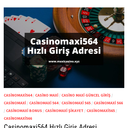
CASINOMAXI564
/
CASINO MAXI
/
CASINO MAXI GÜNCEL GIRIŞ
/
CASINOMAXI
/
CASINOMAXI 564
/
CASINOMAXI 565
/
CASINOMAXI 566
/
CASINOMAXI BONUS
/
CASINOMAXI ŞIKAYET
/
CASINOMAXI565
/
CASINOMAXI566
Casinomaxi564 Hızlı Giriş Adresi