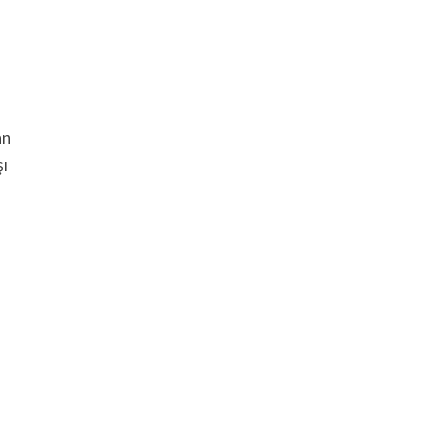
an
şı