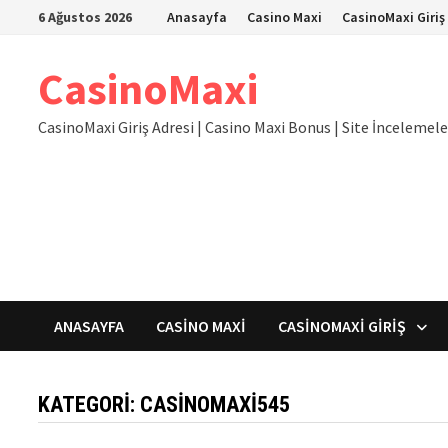
İçeriğe
6 Ağustos 2026
Anasayfa
Casino Maxi
CasinoMaxi Giriş
geç
CasinoMaxi
CasinoMaxi Giriş Adresi | Casino Maxi Bonus | Site İncelemeler
ANASAYFA
CASINO MAXI
CASINOMAXI GIRIŞ
KATEGORI:
CASINOMAXI545