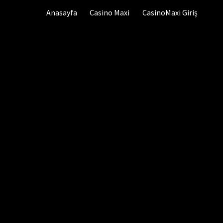
Anasayfa
Casino Maxi
CasinoMaxi Giriş