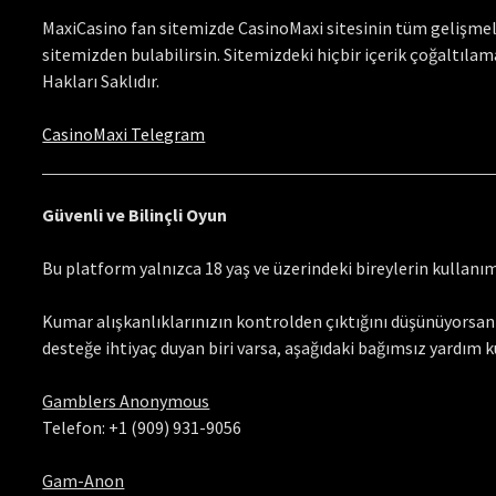
MaxiCasino fan sitemizde CasinoMaxi sitesinin tüm gelişmel
sitemizden bulabilirsin. Sitemizdeki hiçbir içerik çoğaltı
Hakları Saklıdır.
CasinoMaxi Telegram
Güvenli ve Bilinçli Oyun
Bu platform yalnızca 18 yaş ve üzerindeki bireylerin kullanım
Kumar alışkanlıklarınızın kontrolden çıktığını düşünüyorsan
desteğe ihtiyaç duyan biri varsa, aşağıdaki bağımsız yardım k
Gamblers Anonymous
Telefon: +1 (909) 931-9056
Gam-Anon