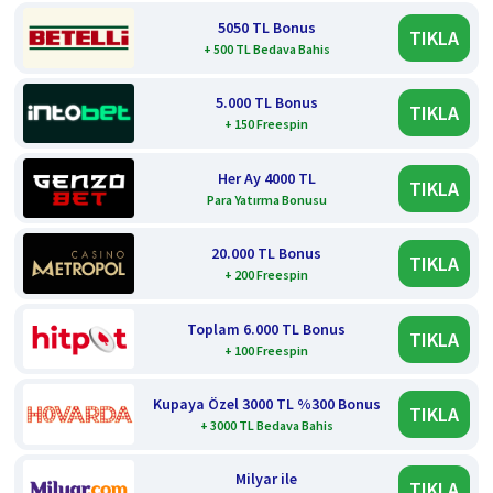
5050 TL Bonus
TIKLA
+ 500 TL Bedava Bahis
5.000 TL Bonus
TIKLA
+ 150 Freespin
Her Ay 4000 TL
TIKLA
Para Yatırma Bonusu
20.000 TL Bonus
TIKLA
+ 200 Freespin
Toplam 6.000 TL Bonus
TIKLA
+ 100 Freespin
Kupaya Özel 3000 TL %300 Bonus
TIKLA
+ 3000 TL Bedava Bahis
Milyar ile
TIKLA