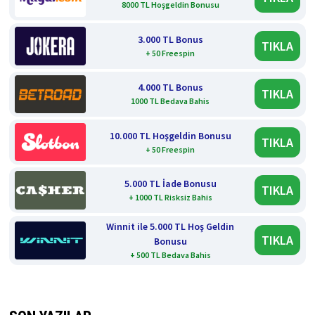
8000 TL Hoşgeldin Bonusu
3.000 TL Bonus
TIKLA
+ 50 Freespin
4.000 TL Bonus
TIKLA
1000 TL Bedava Bahis
10.000 TL Hoşgeldin Bonusu
TIKLA
+ 50 Freespin
5.000 TL İade Bonusu
TIKLA
+ 1000 TL Risksiz Bahis
Winnit ile 5.000 TL Hoş Geldin
TIKLA
Bonusu
+ 500 TL Bedava Bahis