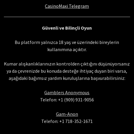
CasinoMaxi Telegram
Güvenli ve Bilinçli Oyun
Bu platform yalnızca 18 yaş ve üzerindeki bireylerin
kullanımına açıktır.
Kumar alışkanlıklarınızın kontrolden çıktığını düşünüyorsanız
ya da çevrenizde bu konuda desteğe ihtiyaç duyan biri varsa,
aşağıdaki bağımsız yardım kuruluşlarına başvurabilirsiniz:
Gamblers Anonymous
Telefon: +1 (909) 931-9056
Gam-Anon
Telefon: +1 718-352-1671