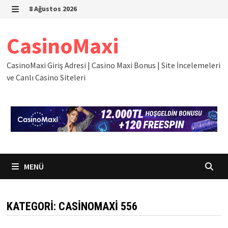
İçeriğe
8 Ağustos 2026
geç
MENÜ
CasinoMaxi
CasinoMaxi Giriş Adresi | Casino Maxi Bonus | Site İncelemeleri
ve Canlı Casino Siteleri
MENÜ
KATEGORI:
CASINOMAXI 556