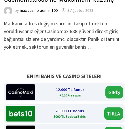
by
maxicasino-admin-100
3 Ağustos 2023
Markanın adres değişim sürecini takip etmekten
yorulduysanız eğer Casinomaxi688 güvenli direkt giriş
bağlantısı sizlere de yardımcı olacaktır. Panik ortamını
yok etmek, sektörün en güvenilir bahis …
EN IYI BAHIS VE CASINO SITELERI
12.000 TL Bonus
GİRİŞ
+ 120 Freespin
20.000 TL Bonus
TIKLA
5000 TL Bedava Bahis