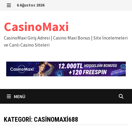
İçeriğe
6 Ağustos 2026
geç
MENÜ
CasinoMaxi
CasinoMaxi Giriş Adresi | Casino Maxi Bonus | Site İncelemeleri
ve Canlı Casino Siteleri
MENÜ
KATEGORI:
CASINOMAXI688