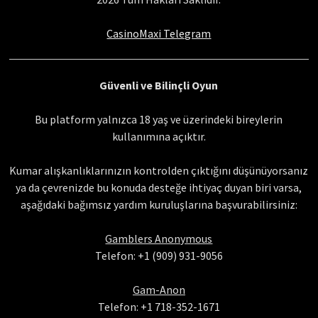
CasinoMaxi Telegram
Güvenli ve Bilinçli Oyun
Bu platform yalnızca 18 yaş ve üzerindeki bireylerin
kullanımına açıktır.
Kumar alışkanlıklarınızın kontrolden çıktığını düşünüyorsanız
ya da çevrenizde bu konuda desteğe ihtiyaç duyan biri varsa,
aşağıdaki bağımsız yardım kuruluşlarına başvurabilirsiniz:
Gamblers Anonymous
Telefon: +1 (909) 931-9056
Gam-Anon
Telefon: +1 718-352-1671