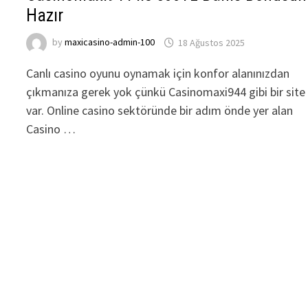
Hazır
by
maxicasino-admin-100
18 Ağustos 2025
Canlı casino oyunu oynamak için konfor alanınızdan
çıkmanıza gerek yok çünkü Casinomaxi944 gibi bir site
var. Online casino sektöründe bir adım önde yer alan
Casino …