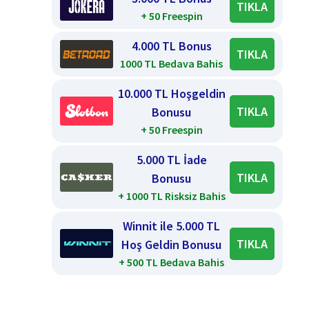
TIKLA
+ 50 Freespin
4.000 TL Bonus
TIKLA
1000 TL Bedava Bahis
10.000 TL Hoşgeldin
TIKLA
Bonusu
+ 50 Freespin
5.000 TL İade
TIKLA
Bonusu
+ 1000 TL Risksiz Bahis
Winnit ile 5.000 TL
TIKLA
Hoş Geldin Bonusu
+ 500 TL Bedava Bahis