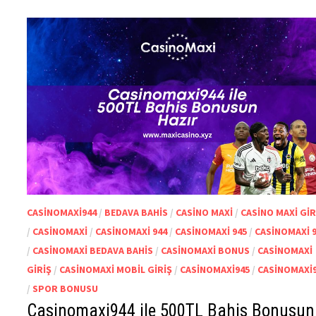
CASINOMAXI944
/
BEDAVA BAHIS
/
CASINO MAXI
/
CASINO MAXI GIR
/
CASINOMAXI
/
CASINOMAXI 944
/
CASINOMAXI 945
/
CASINOMAXI 
/
CASINOMAXI BEDAVA BAHIS
/
CASINOMAXI BONUS
/
CASINOMAXI
GIRIŞ
/
CASINOMAXI MOBIL GIRIŞ
/
CASINOMAXI945
/
CASINOMAXI
/
SPOR BONUSU
Casinomaxi944 ile 500TL Bahis Bonusun