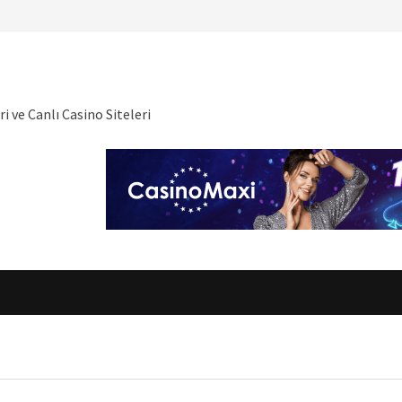
i ve Canlı Casino Siteleri