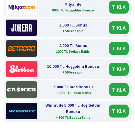
Milyar ile
TIKLA
8000 TL Hoşgeldin Bonusu
3.000 TL Bonus
TIKLA
+ 50 Freespin
4.000 TL Bonus
TIKLA
1000 TL Bedava Bahis
10.000 TL Hoşgeldin Bonusu
TIKLA
+ 50 Freespin
5.000 TL İade Bonusu
TIKLA
+ 1000 TL Risksiz Bahis
Winnit ile 5.000 TL Hoş Geldin
TIKLA
Bonusu
+ 500 TL Bedava Bahis