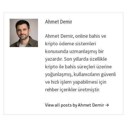
Ahmet Demir
Ahmet Demir, online bahis ve
kripto ödeme sistemleri
konusunda uzmanlaşmış bir
yazardır. Son yıllarda özellikle
kripto ile bahis süreçleri üzerine
yoğunlaşmış, kullanıcıların güvenli
ve hızlı işlem yapabilmesi için
rehber içerikler üretmiştir.
View all posts by Ahmet Demir →