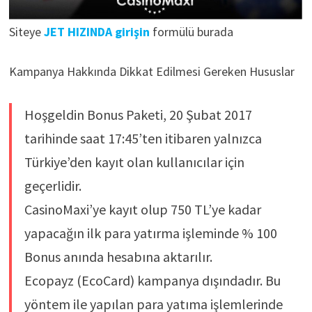
Siteye
JET HIZINDA girişin
formülü burada
Kampanya Hakkında Dikkat Edilmesi Gereken Hususlar
Hoşgeldin Bonus Paketi, 20 Şubat 2017
tarihinde saat 17:45’ten itibaren yalnızca
Türkiye’den kayıt olan kullanıcılar için
geçerlidir.
CasinoMaxi’ye kayıt olup 750 TL’ye kadar
yapacağın ilk para yatırma işleminde % 100
Bonus anında hesabına aktarılır.
Ecopayz (EcoCard) kampanya dışındadır. Bu
yöntem ile yapılan para yatıma işlemlerinde