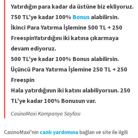
Yatırdığın para kadar da üstüne biz ekliyoruz.
750 TL’ye kadar 100%
Bonus
alabilirsin.
İkinci Para Yatırma İşlemine 500 TL + 250
FreespinYatırdığını iki katına çıkarmaya
devam ediyoruz.
500 TL’ye kadar 100% Bonus alabilirsin.
Üçüncü Para Yatırma İşlemine 250 TL + 250
Freespin
Hala yatırdığının iki katını alabiliyorsun. 250
TL’ye kadar 100% Bonusun var.
CasinoMaxi Kampanya Sayfası
CasinoMaxi’nin
canlı yardımına
bağlan ve site ile ilgili