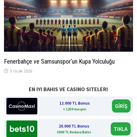
Fenerbahçe ve Samsunspor’un Kupa Yolculuğu
5 Ocak 2026
EN IYI BAHIS VE CASINO SITELERI
12.000 TL Bonus
GİRİŞ
+ 120 Freespin
20.000 TL Bonus
TIKLA
5000 TL Bedava Bahis