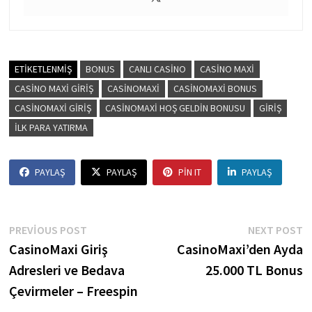
ETIKETLENMIŞ
BONUS
CANLI CASINO
CASINO MAXI
CASINO MAXI GIRIŞ
CASINOMAXI
CASINOMAXI BONUS
CASINOMAXI GIRIŞ
CASINOMAXI HOŞ GELDIN BONUSU
GIRIŞ
ILK PARA YATIRMA
PAYLAŞ
PAYLAŞ
PIN IT
PAYLAŞ
Yazı
Previous
N
PREVIOUS POST
NEXT POST
post:
p
CasinoMaxi Giriş
CasinoMaxi’den Ayda
gezinmesi
Adresleri ve Bedava
25.000 TL Bonus
Çevirmeler – Freespin