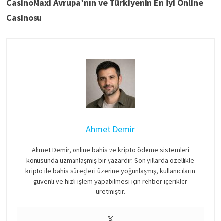
CasinoMaxi Avrupa’nın ve Türkiyenin En İyi Online
Casinosu
Ahmet Demir
Ahmet Demir, online bahis ve kripto ödeme sistemleri
konusunda uzmanlaşmış bir yazardır. Son yıllarda özellikle
kripto ile bahis süreçleri üzerine yoğunlaşmış, kullanıcıların
güvenli ve hızlı işlem yapabilmesi için rehber içerikler
üretmiştir.