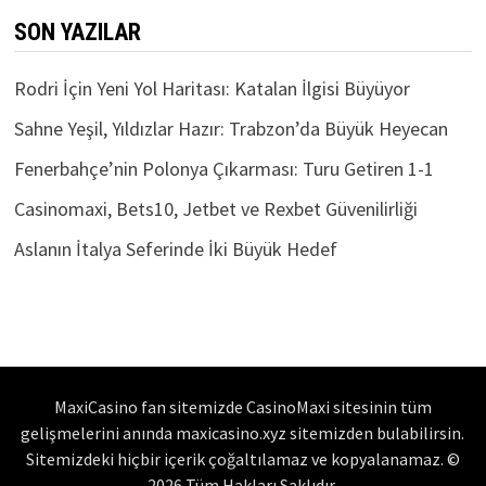
SON YAZILAR
Rodri İçin Yeni Yol Haritası: Katalan İlgisi Büyüyor
Sahne Yeşil, Yıldızlar Hazır: Trabzon’da Büyük Heyecan
Fenerbahçe’nin Polonya Çıkarması: Turu Getiren 1-1
Casinomaxi, Bets10, Jetbet ve Rexbet Güvenilirliği
Aslanın İtalya Seferinde İki Büyük Hedef
MaxiCasino fan sitemizde CasinoMaxi sitesinin tüm
gelişmelerini anında maxicasino.xyz sitemizden bulabilirsin.
Sitemizdeki hiçbir içerik çoğaltılamaz ve kopyalanamaz. ©
2026 Tüm Hakları Saklıdır.