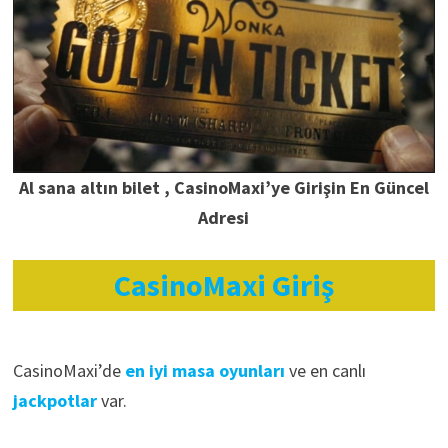
Al sana altın bilet , CasinoMaxi’ye Girişin En Güncel
Adresi
CasinoMaxi Giriş
CasinoMaxi’de
en iyi masa oyunları
ve en canlı
jackpotlar
var.