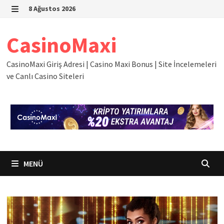
İçeriğe
8 Ağustos 2026
geç
MENÜ
CasinoMaxi
CasinoMaxi Giriş Adresi | Casino Maxi Bonus | Site İncelemeleri
ve Canlı Casino Siteleri
MENÜ