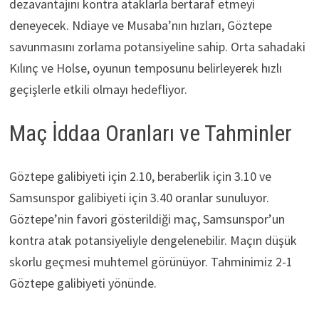
dezavantajını kontra ataklarla bertaraf etmeyi
deneyecek. Ndiaye ve Musaba’nın hızları, Göztepe
savunmasını zorlama potansiyeline sahip. Orta sahadaki
Kılınç ve Holse, oyunun temposunu belirleyerek hızlı
geçişlerle etkili olmayı hedefliyor.
Maç İddaa Oranları ve Tahminler
Göztepe galibiyeti için 2.10, beraberlik için 3.10 ve
Samsunspor galibiyeti için 3.40 oranlar sunuluyor.
Göztepe’nin favori gösterildiği maç, Samsunspor’un
kontra atak potansiyeliyle dengelenebilir. Maçın düşük
skorlu geçmesi muhtemel görünüyor. Tahminimiz 2-1
Göztepe galibiyeti yönünde.