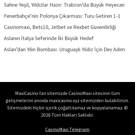
Sahne Yeşil, Yıldızlar Hazır: Trabzon’da Büyük Heyecan
Fenerbahçe’nin Polonya Çıkarması: Turu Getiren 1-1
Casinomaxi, Bets10, Jetbet ve Rexbet Güvenilirliği
Aslanın İtalya Seferinde İki Büyük Hedef
Aslan’dan Yılın Bombası: Uruguaylı Yıldız İçin Dev Adım
MaxiCasino fan sitemizde CasinoMaxi sitesinin tüm
gelişmelerini anında maxicasino.xyz sitemizden bulabilirsin.
Sitemizdeki hiçbir içerik çoğaltılamaz ve kopyalanamaz. ©
2026 Tüm Hakları Saklıdır.
CasinoMaxi Telegram