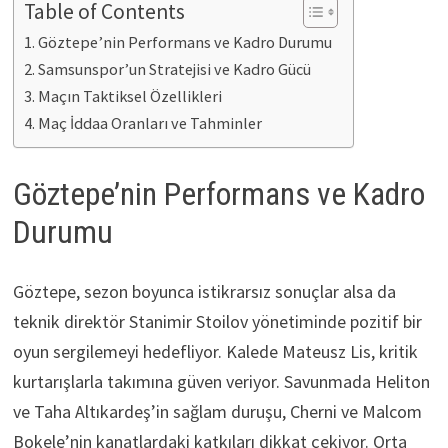
Table of Contents
Göztepe’nin Performans ve Kadro Durumu
Samsunspor’un Stratejisi ve Kadro Gücü
Maçın Taktiksel Özellikleri
Maç İddaa Oranları ve Tahminler
Göztepe’nin Performans ve Kadro
Durumu
Göztepe, sezon boyunca istikrarsız sonuçlar alsa da
teknik direktör Stanimir Stoilov yönetiminde pozitif bir
oyun sergilemeyi hedefliyor. Kalede Mateusz Lis, kritik
kurtarışlarla takımına güven veriyor. Savunmada Heliton
ve Taha Altıkardeş’in sağlam duruşu, Cherni ve Malcom
Bokele’nin kanatlardaki katkıları dikkat çekiyor. Orta