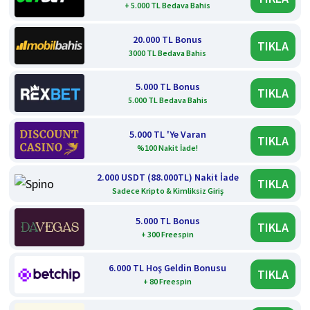
+ 5.000 TL Bedava Bahis
20.000 TL Bonus
TIKLA
3000 TL Bedava Bahis
5.000 TL Bonus
TIKLA
5.000 TL Bedava Bahis
5.000 TL 'Ye Varan
TIKLA
%100 Nakit İade!
2.000 USDT (88.000TL) Nakit İade
TIKLA
Sadece Kripto & Kimliksiz Giriş
5.000 TL Bonus
TIKLA
+ 300 Freespin
6.000 TL Hoş Geldin Bonusu
TIKLA
+ 80 Freespin