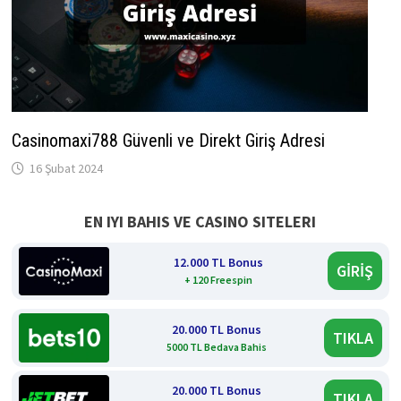
Casinomaxi788 Güvenli ve Direkt Giriş Adresi
16 Şubat 2024
EN IYI BAHIS VE CASINO SITELERI
12.000 TL Bonus
GİRİŞ
+ 120 Freespin
20.000 TL Bonus
TIKLA
5000 TL Bedava Bahis
20.000 TL Bonus
TIKLA