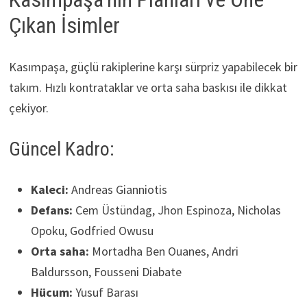
Çıkan İsimler
Kasımpaşa, güçlü rakiplerine karşı sürpriz yapabilecek bir
takım. Hızlı kontrataklar ve orta saha baskısı ile dikkat
çekiyor.
Güncel Kadro:
Kaleci:
Andreas Gianniotis
Defans:
Cem Üstündag, Jhon Espinoza, Nicholas
Opoku, Godfried Owusu
Orta saha:
Mortadha Ben Ouanes, Andri
Baldursson, Fousseni Diabate
Hücum:
Yusuf Barası