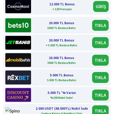
12.000 TL Bonus
GİRİŞ
+ 120 Freespin
20.000 TL Bonus
TIKLA
5000 TL Bedava Bahis
20.000 TL Bonus
TIKLA
+ 5.000 TL Bedava Bahis
20.000 TL Bonus
TIKLA
3000 TL Bedava Bahis
5.000 TL Bonus
TIKLA
5.000 TL Bedava Bahis
5.000 TL 'Ye Varan
TIKLA
%100 Nakit İade!
2.000 USDT (88.000TL) Nakit İade
TIKLA
Sadece Kripto & Kimliksiz Giriş