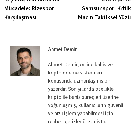
gezinmesi
Mücadele: Rizespor
Samsunspor: Kritik
Karşılaşması
Maçın Taktiksel Yüzü
Ahmet Demir
Ahmet Demir, online bahis ve
kripto ödeme sistemleri
konusunda uzmanlaşmış bir
yazardır. Son yıllarda özellikle
kripto ile bahis süreçleri üzerine
yoğunlaşmış, kullanıcıların güvenli
ve hızlı işlem yapabilmesi için
rehber içerikler üretmiştir.