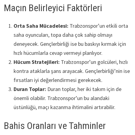
Maçın Belirleyici Faktörleri
Orta Saha Mücadelesi:
Trabzonspor’un etkili orta
saha oyuncuları, topa daha çok sahip olmayı
deneyecek. Gençlerbirliği ise bu baskıyı kırmak için
hızlı hücumlarla cevap vermeyi planlıyor.
Hücum Stratejileri:
Trabzonspor’un golcüleri, hızlı
kontra ataklarla şans arayacak. Gençlerbirliği’nin ise
fırsatları iyi değerlendirmesi gerekecek.
Duran Toplar:
Duran toplar, her iki takım için de
önemli olabilir. Trabzonspor’un bu alandaki
üstünlüğü, maçı kazanma ihtimalini artırabilir.
Bahis Oranları ve Tahminler