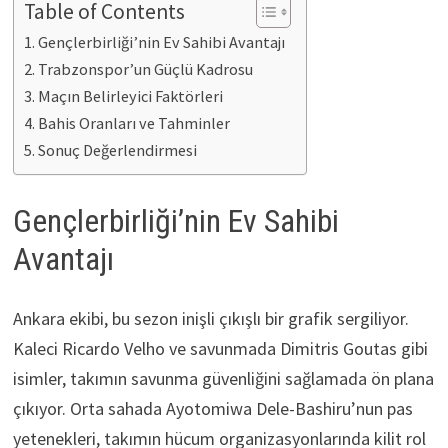
Table of Contents
Gençlerbirliği’nin Ev Sahibi Avantajı
Trabzonspor’un Güçlü Kadrosu
Maçın Belirleyici Faktörleri
Bahis Oranları ve Tahminler
Sonuç Değerlendirmesi
Gençlerbirliği’nin Ev Sahibi
Avantajı
Ankara ekibi, bu sezon inişli çıkışlı bir grafik sergiliyor.
Kaleci Ricardo Velho ve savunmada Dimitris Goutas gibi
isimler, takımın savunma güvenliğini sağlamada ön plana
çıkıyor. Orta sahada Ayotomiwa Dele-Bashiru’nun pas
yetenekleri, takımın hücum organizasyonlarında kilit rol