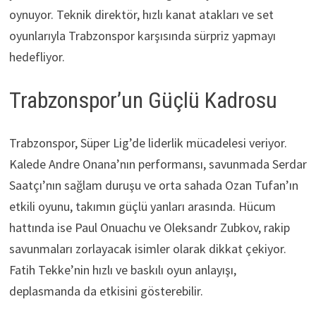
oynuyor. Teknik direktör, hızlı kanat atakları ve set
oyunlarıyla Trabzonspor karşısında sürpriz yapmayı
hedefliyor.
Trabzonspor’un Güçlü Kadrosu
Trabzonspor, Süper Lig’de liderlik mücadelesi veriyor.
Kalede Andre Onana’nın performansı, savunmada Serdar
Saatçı’nın sağlam duruşu ve orta sahada Ozan Tufan’ın
etkili oyunu, takımın güçlü yanları arasında. Hücum
hattında ise Paul Onuachu ve Oleksandr Zubkov, rakip
savunmaları zorlayacak isimler olarak dikkat çekiyor.
Fatih Tekke’nin hızlı ve baskılı oyun anlayışı,
deplasmanda da etkisini gösterebilir.