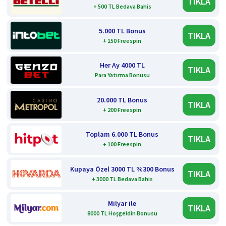
TIKLA
+ 500 TL Bedava Bahis
5.000 TL Bonus
TIKLA
+ 150 Freespin
Her Ay 4000 TL
TIKLA
Para Yatırma Bonusu
20.000 TL Bonus
TIKLA
+ 200 Freespin
Toplam 6.000 TL Bonus
TIKLA
+ 100 Freespin
Kupaya Özel 3000 TL %300 Bonus
TIKLA
+ 3000 TL Bedava Bahis
Milyar ile
TIKLA
8000 TL Hoşgeldin Bonusu