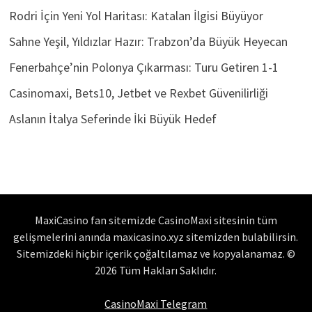
Rodri İçin Yeni Yol Haritası: Katalan İlgisi Büyüyor
Sahne Yeşil, Yıldızlar Hazır: Trabzon’da Büyük Heyecan
Fenerbahçe’nin Polonya Çıkarması: Turu Getiren 1-1
Casinomaxi, Bets10, Jetbet ve Rexbet Güvenilirliği
Aslanın İtalya Seferinde İki Büyük Hedef
MaxiCasino fan sitemizde CasinoMaxi sitesinin tüm
gelişmelerini anında maxicasino.xyz sitemizden bulabilirsin.
Sitemizdeki hiçbir içerik çoğaltılamaz ve kopyalanamaz. ©
2026 Tüm Hakları Saklıdır.
CasinoMaxi Telegram