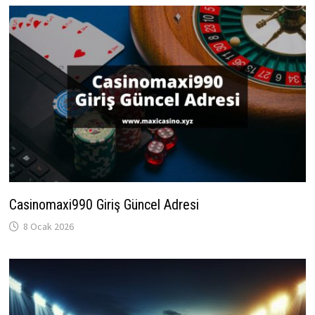
Casinomaxi990 Giriş Güncel Adresi
8 Ocak 2026