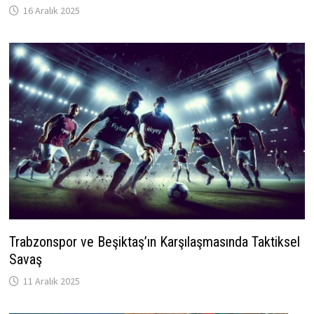
16 Aralık 2025
Trabzonspor ve Beşiktaş’ın Karşılaşmasında Taktiksel
Savaş
11 Aralık 2025