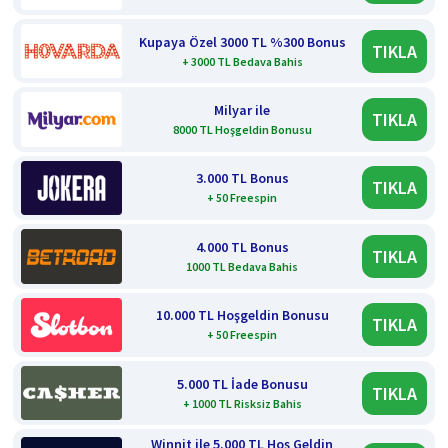
Kupaya Özel 3000 TL %300 Bonus
TIKLA
+ 3000 TL Bedava Bahis
Milyar ile
TIKLA
8000 TL Hoşgeldin Bonusu
3.000 TL Bonus
TIKLA
+ 50 Freespin
4.000 TL Bonus
TIKLA
1000 TL Bedava Bahis
10.000 TL Hoşgeldin Bonusu
TIKLA
+ 50 Freespin
5.000 TL İade Bonusu
TIKLA
+ 1000 TL Risksiz Bahis
Winnit ile 5.000 TL Hoş Geldin