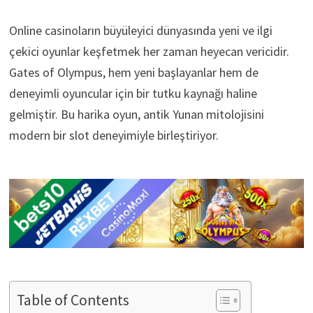
Online casinoların büyüleyici dünyasında yeni ve ilgi
çekici oyunlar keşfetmek her zaman heyecan vericidir.
Gates of Olympus, hem yeni başlayanlar hem de
deneyimli oyuncular için bir tutku kaynağı haline
gelmiştir. Bu harika oyun, antik Yunan mitolojisini
modern bir slot deneyimiyle birleştiriyor.
Table of Contents