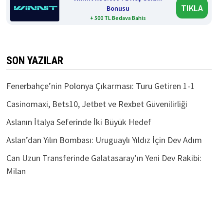
TIKLA
Bonusu
+ 500 TL Bedava Bahis
SON YAZILAR
Fenerbahçe’nin Polonya Çıkarması: Turu Getiren 1-1
Casinomaxi, Bets10, Jetbet ve Rexbet Güvenilirliği
Aslanın İtalya Seferinde İki Büyük Hedef
Aslan’dan Yılın Bombası: Uruguaylı Yıldız İçin Dev Adım
Can Uzun Transferinde Galatasaray’ın Yeni Dev Rakibi:
Milan