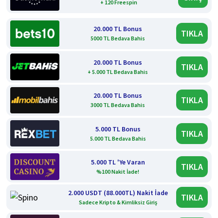
+ 120 Freespin
20.000 TL Bonus
TIKLA
5000 TL Bedava Bahis
20.000 TL Bonus
TIKLA
+ 5.000 TL Bedava Bahis
20.000 TL Bonus
TIKLA
3000 TL Bedava Bahis
5.000 TL Bonus
TIKLA
5.000 TL Bedava Bahis
5.000 TL 'Ye Varan
TIKLA
%100 Nakit İade!
2.000 USDT (88.000TL) Nakit İade
TIKLA
Sadece Kripto & Kimliksiz Giriş