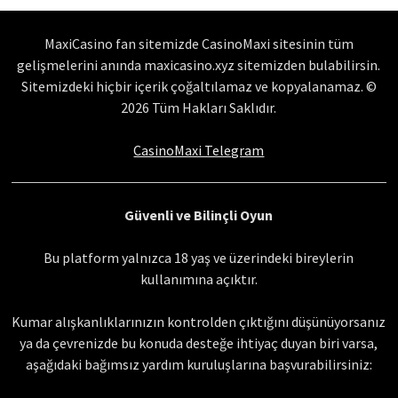
MaxiCasino fan sitemizde CasinoMaxi sitesinin tüm
gelişmelerini anında maxicasino.xyz sitemizden bulabilirsin.
Sitemizdeki hiçbir içerik çoğaltılamaz ve kopyalanamaz. ©
2026 Tüm Hakları Saklıdır.
CasinoMaxi Telegram
Güvenli ve Bilinçli Oyun
Bu platform yalnızca 18 yaş ve üzerindeki bireylerin
kullanımına açıktır.
Kumar alışkanlıklarınızın kontrolden çıktığını düşünüyorsanız
ya da çevrenizde bu konuda desteğe ihtiyaç duyan biri varsa,
aşağıdaki bağımsız yardım kuruluşlarına başvurabilirsiniz: