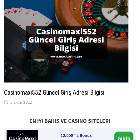
Casinomaxi552 Güncel Giriş Adresi Bilgisi
5 Ekim 2022
EN IYI BAHIS VE CASINO SITELERI
12.000 TL Bonus
GİRİŞ