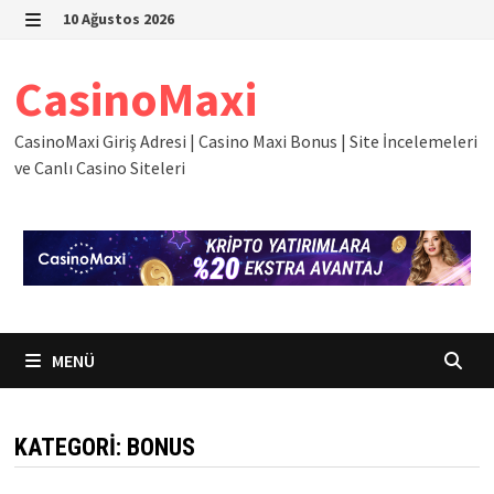
İçeriğe
10 Ağustos 2026
geç
MENÜ
CasinoMaxi
CasinoMaxi Giriş Adresi | Casino Maxi Bonus | Site İncelemeleri
ve Canlı Casino Siteleri
MENÜ
KATEGORI:
BONUS