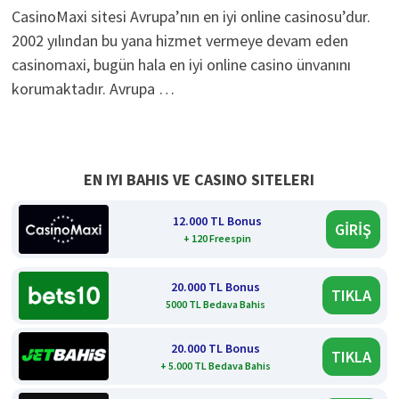
CasinoMaxi sitesi Avrupa’nın en iyi online casinosu’dur.
2002 yılından bu yana hizmet vermeye devam eden
casinomaxi, bugün hala en iyi online casino ünvanını
korumaktadır. Avrupa …
EN IYI BAHIS VE CASINO SITELERI
12.000 TL Bonus
GİRİŞ
+ 120 Freespin
20.000 TL Bonus
TIKLA
5000 TL Bedava Bahis
20.000 TL Bonus
TIKLA
+ 5.000 TL Bedava Bahis