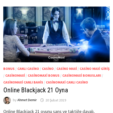
BONUS
/
CANLI CASINO
/
CASINO
/
CASINO MAXI
/
CASINO MAXI GIRIŞ
/
CASINOMAXI
/
CASINOMAXI BONUS
/
CASINOMAXI BONUSLARI
/
CASINOMAXI CANLI BAHIS
/
CASINOMAXI CANLI CASINO
Online Blackjack 21 Oyna
by
Ahmet Demir
20 Şubat 2019
Online Blackjack 21 oyunu şans ve taktiğe dayalı,