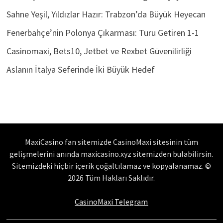
Sahne Yeşil, Yıldızlar Hazır: Trabzon’da Büyük Heyecan
Fenerbahçe’nin Polonya Çıkarması: Turu Getiren 1-1
Casinomaxi, Bets10, Jetbet ve Rexbet Güvenilirliği
Aslanın İtalya Seferinde İki Büyük Hedef
MaxiCasino fan sitemizde CasinoMaxi sitesinin tüm
gelişmelerini anında maxicasino.xyz sitemizden bulabilirsin.
Sitemizdeki hiçbir içerik çoğaltılamaz ve kopyalanamaz. ©
2026 Tüm Hakları Saklıdır.
CasinoMaxi Telegram