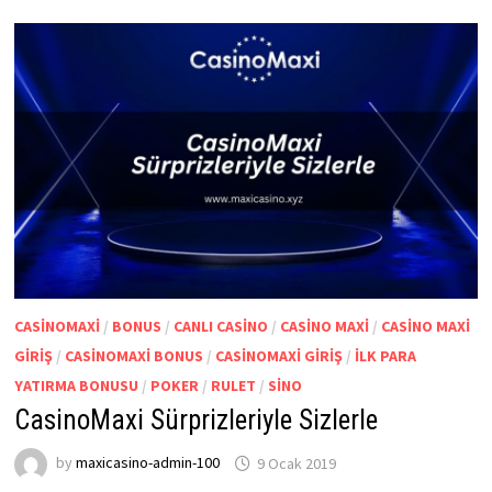
CASINOMAXI
/
BONUS
/
CANLI CASINO
/
CASINO MAXI
/
CASINO MAXI
GIRIŞ
/
CASINOMAXI BONUS
/
CASINOMAXI GIRIŞ
/
ILK PARA
YATIRMA BONUSU
/
POKER
/
RULET
/
SINO
CasinoMaxi Sürprizleriyle Sizlerle
by
maxicasino-admin-100
9 Ocak 2019