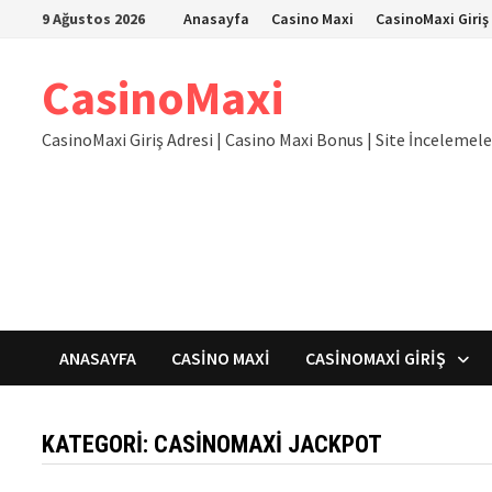
İçeriğe
9 Ağustos 2026
Anasayfa
Casino Maxi
CasinoMaxi Giriş
geç
CasinoMaxi
CasinoMaxi Giriş Adresi | Casino Maxi Bonus | Site İncelemeler
ANASAYFA
CASINO MAXI
CASINOMAXI GIRIŞ
KATEGORI:
CASINOMAXI JACKPOT