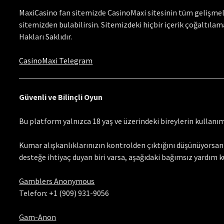
MaxiCasino fan sitemizde CasinoMaxi sitesinin tüm gelişmel
sitemizden bulabilirsin. Sitemizdeki hiçbir içerik çoğaltı
Hakları Saklıdır.
CasinoMaxi Telegram
Güvenli ve Bilinçli Oyun
Bu platform yalnızca 18 yaş ve üzerindeki bireylerin kullanım
Kumar alışkanlıklarınızın kontrolden çıktığını düşünüyorsan
desteğe ihtiyaç duyan biri varsa, aşağıdaki bağımsız yardım k
Gamblers Anonymous
Telefon: +1 (909) 931-9056
Gam-Anon