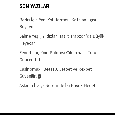
SON YAZILAR
Rodri İçin Yeni Yol Haritası: Katalan İlgisi
Büyüyor
Sahne Yeşil, Yıldızlar Hazır: Trabzon’da Büyük
Heyecan
Fenerbahçe’nin Polonya Çıkarması: Turu
Getiren 1-1
Casinomaxi, Bets10, Jetbet ve Rexbet
Güvenilirliği
Aslanın İtalya Seferinde İki Büyük Hedef