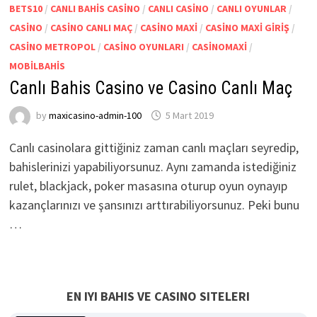
BETS10
/
CANLI BAHIS CASINO
/
CANLI CASINO
/
CANLI OYUNLAR
/
CASINO
/
CASINO CANLI MAÇ
/
CASINO MAXI
/
CASINO MAXI GIRIŞ
/
CASINO METROPOL
/
CASINO OYUNLARI
/
CASINOMAXI
/
MOBILBAHIS
Canlı Bahis Casino ve Casino Canlı Maç
by
maxicasino-admin-100
5 Mart 2019
Canlı casinolara gittiğiniz zaman canlı maçları seyredip,
bahislerinizi yapabiliyorsunuz. Aynı zamanda istediğiniz
rulet, blackjack, poker masasına oturup oyun oynayıp
kazançlarınızı ve şansınızı arttırabiliyorsunuz. Peki bunu
…
EN IYI BAHIS VE CASINO SITELERI