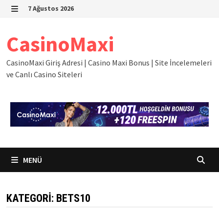
İçeriğe
7 Ağustos 2026
geç
MENÜ
CasinoMaxi
CasinoMaxi Giriş Adresi | Casino Maxi Bonus | Site İncelemeleri
ve Canlı Casino Siteleri
MENÜ
KATEGORI:
BETS10