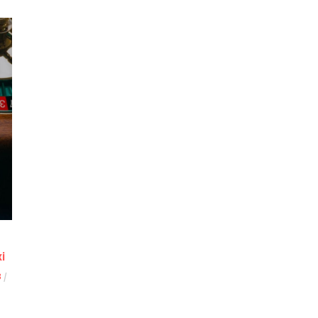
I
3
/