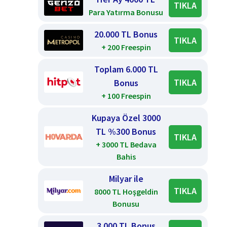
TIKLA
Para Yatırma Bonusu
20.000 TL Bonus
TIKLA
+ 200 Freespin
Toplam 6.000 TL
TIKLA
Bonus
+ 100 Freespin
Kupaya Özel 3000
TL %300 Bonus
TIKLA
+ 3000 TL Bedava
Bahis
Milyar ile
TIKLA
8000 TL Hoşgeldin
Bonusu
3.000 TL Bonus