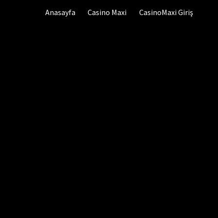
Anasayfa
Casino Maxi
CasinoMaxi Giriş