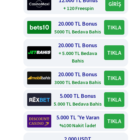
12.000 TL Bonus
GİRİŞ
+ 120 Freespin
20.000 TL Bonus
TIKLA
5000 TL Bedava Bahis
20.000 TL Bonus
TIKLA
+ 5.000 TL Bedava
Bahis
20.000 TL Bonus
TIKLA
3000 TL Bedava Bahis
5.000 TL Bonus
TIKLA
5.000 TL Bedava Bahis
5.000 TL 'Ye Varan
TIKLA
%100 Nakit İade!
2.000 USDT