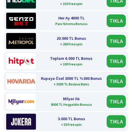
TIKLA
+ 150 Freespin
Her Ay 4000 TL
TIKLA
Para Yatırma Bonusu
20.000 TL Bonus
TIKLA
+ 200 Freespin
Toplam 6.000 TL Bonus
TIKLA
+ 100 Freespin
Kupaya Özel 3000 TL %300 Bonus
TIKLA
+ 3000 TL Bedava Bahis
Milyar ile
TIKLA
8000 TL Hoşgeldin Bonusu
3.000 TL Bonus
TIKLA
+ 50 Freespin