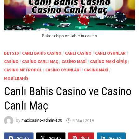
Poker chips on table in casino
BETS10
/
CANLI BAHIS CASINO
/
CANLI CASINO
/
CANLI OYUNLAR
/
CASINO
/
CASINO CANLI MAÇ
/
CASINO MAXI
/
CASINO MAXI GIRIŞ
/
CASINO METROPOL
/
CASINO OYUNLARI
/
CASINOMAXI
/
MOBILBAHIS
Canlı Bahis Casino ve Casino
Canlı Maç
by
maxicasino-admin-100
5 Mart 2019
PAYLAŞ
PAYLAŞ
PIN IT
PAYLAŞ