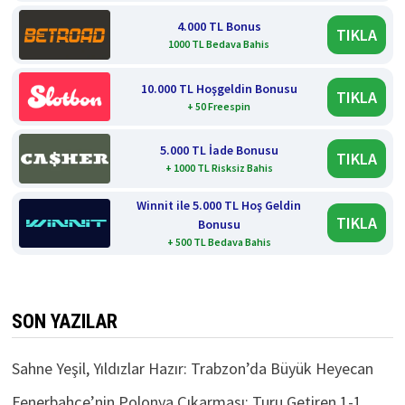
4.000 TL Bonus
TIKLA
1000 TL Bedava Bahis
10.000 TL Hoşgeldin Bonusu
TIKLA
+ 50 Freespin
5.000 TL İade Bonusu
TIKLA
+ 1000 TL Risksiz Bahis
Winnit ile 5.000 TL Hoş Geldin
TIKLA
Bonusu
+ 500 TL Bedava Bahis
SON YAZILAR
Sahne Yeşil, Yıldızlar Hazır: Trabzon’da Büyük Heyecan
Fenerbahçe’nin Polonya Çıkarması: Turu Getiren 1-1