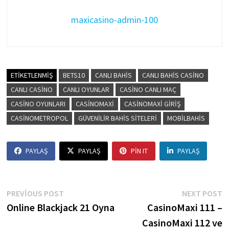
maxicasino-admin-100
ETIKETLENMIŞ
BETS10
CANLI BAHIS
CANLI BAHIS CASINO
CANLI CASINO
CANLI OYUNLAR
CASINO CANLI MAÇ
CASINO OYUNLARI
CASINOMAXI
CASINOMAXI GIRIŞ
CASINOMETROPOL
GÜVENILIR BAHIS SITELERI
MOBILBAHIS
PAYLAŞ
PAYLAŞ
PIN IT
PAYLAŞ
Yazı
Previous
N
PREVIOUS POST
NEXT POST
post:
p
Online Blackjack 21 Oyna
CasinoMaxi 111 –
gezinmesi
CasinoMaxi 112 ve