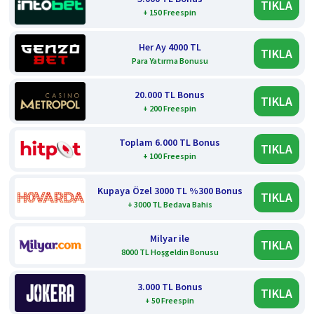
TIKLA
+ 150 Freespin
Her Ay 4000 TL
TIKLA
Para Yatırma Bonusu
20.000 TL Bonus
TIKLA
+ 200 Freespin
Toplam 6.000 TL Bonus
TIKLA
+ 100 Freespin
Kupaya Özel 3000 TL %300 Bonus
TIKLA
+ 3000 TL Bedava Bahis
Milyar ile
TIKLA
8000 TL Hoşgeldin Bonusu
3.000 TL Bonus
TIKLA
+ 50 Freespin