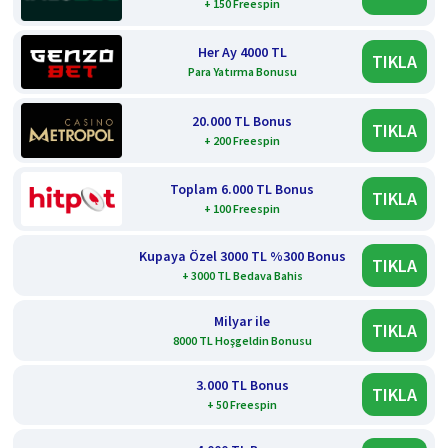
+ 150 Freespin
Her Ay 4000 TL
TIKLA
Para Yatırma Bonusu
20.000 TL Bonus
TIKLA
+ 200 Freespin
Toplam 6.000 TL Bonus
TIKLA
+ 100 Freespin
Kupaya Özel 3000 TL %300 Bonus
TIKLA
+ 3000 TL Bedava Bahis
Milyar ile
TIKLA
8000 TL Hoşgeldin Bonusu
3.000 TL Bonus
TIKLA
+ 50 Freespin