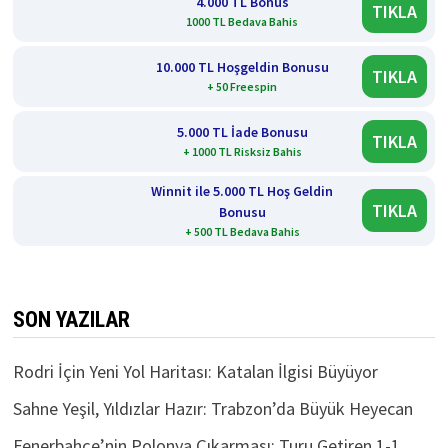
4.000 TL Bonus
TIKLA
1000 TL Bedava Bahis
10.000 TL Hoşgeldin Bonusu
TIKLA
+ 50 Freespin
5.000 TL İade Bonusu
TIKLA
+ 1000 TL Risksiz Bahis
Winnit ile 5.000 TL Hoş Geldin
TIKLA
Bonusu
+ 500 TL Bedava Bahis
SON YAZILAR
Rodri İçin Yeni Yol Haritası: Katalan İlgisi Büyüyor
Sahne Yeşil, Yıldızlar Hazır: Trabzon’da Büyük Heyecan