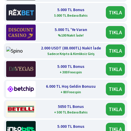
5.000 TL Bonus
TIKLA
5.000 TL Bedava Bahis
5.000 TL 'Ye Varan
TIKLA
%100 Nakit İade!
2.000 USDT (88.000TL) Nakit İade
TIKLA
Sadece Kripto & Kimliksiz Giriş
5.000 TL Bonus
TIKLA
+ 300 Freespin
6.000 TL Hoş Geldin Bonusu
TIKLA
+ 80 Freespin
5050 TL Bonus
TIKLA
+ 500 TL Bedava Bahis
5.000 TL Bonus
TIKLA