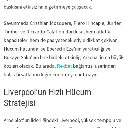
baskısını etkisiz hale getirmeye çalışacak.
Savunmada Cristhian Mosquera, Piero Hincapie, Jurrien
Timber ve Riccardo Calafiori dörtlüsü, hem atletik
kapasiteleri hem de pas yetenekleriyle dikkat çekiyor.
Hücum hattında ise Eberechi Eze’nin yaratıcılığı ve
Bukayo Saka’nın bire birdeki etkinliği Arsenal’in en büyük
kozları olacak. Bu arada,
Rexbet
bağlantısı üzerinden
bahis fırsatlarını değerlendirmeyi unutmayın.
Liverpool’un Hızlı Hücum
Stratejisi
Arne Slot’un liderliğindeki Liverpool, yüksek tempolu ve