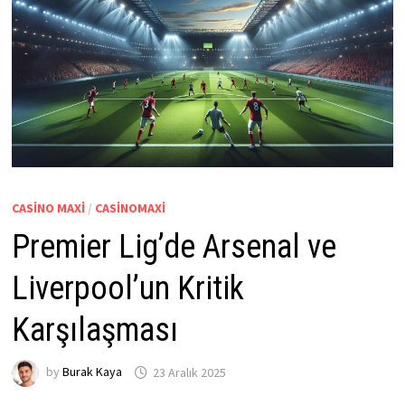
CASINO MAXI
/
CASINOMAXI
Premier Lig’de Arsenal ve
Liverpool’un Kritik
Karşılaşması
by
Burak Kaya
23 Aralık 2025