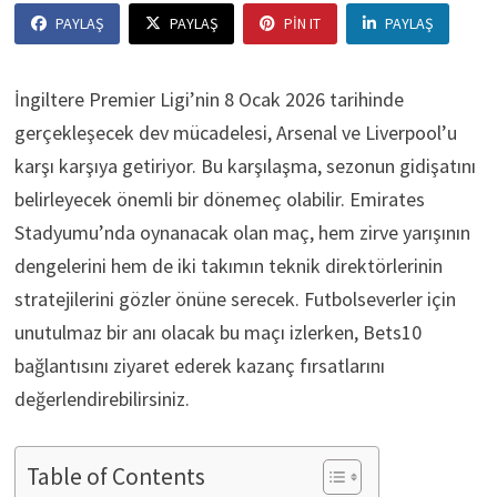
PAYLAŞ
PAYLAŞ
PIN IT
PAYLAŞ
İngiltere Premier Ligi’nin 8 Ocak 2026 tarihinde
gerçekleşecek dev mücadelesi, Arsenal ve Liverpool’u
karşı karşıya getiriyor. Bu karşılaşma, sezonun gidişatını
belirleyecek önemli bir dönemeç olabilir. Emirates
Stadyumu’nda oynanacak olan maç, hem zirve yarışının
dengelerini hem de iki takımın teknik direktörlerinin
stratejilerini gözler önüne serecek. Futbolseverler için
unutulmaz bir anı olacak bu maçı izlerken, Bets10
bağlantısını ziyaret ederek kazanç fırsatlarını
değerlendirebilirsiniz.
Table of Contents