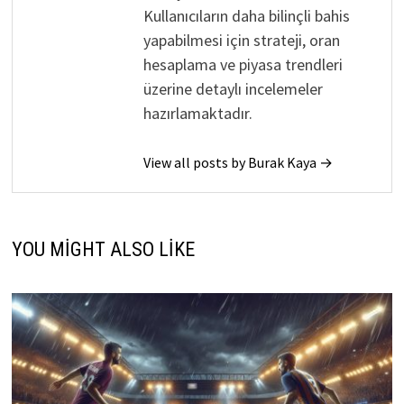
Kullanıcıların daha bilinçli bahis
yapabilmesi için strateji, oran
hesaplama ve piyasa trendleri
üzerine detaylı incelemeler
hazırlamaktadır.
View all posts by Burak Kaya →
YOU MIGHT ALSO LIKE