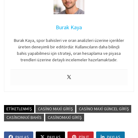
Burak Kaya
Burak Kaya, spor bahisleri ve oran analizleri üzerine içerikler
üreten deneyimli bir editördür. Kullanıcıların daha bilinçli
bahis yapabilmesi için strateji, oran hesaplama ve piyasa
trendleri üzerine detaylı incelemeler hazırlamaktadır.
ETIKETLENMIŞ
CASINO MAXI GIRIŞ
CASINO MAXI GÜNCEL GIRIŞ
CASINOMAXI BAHIS
CASINOMAXI GIRIŞ
PAYLAŞ
PAYLAŞ
PIN IT
PAYLAŞ