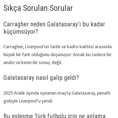
Sıkça Sorulan Sorular
Carragher neden Galatasaray’ı bu kadar
küçümsüyor?
Carragher, Liverpool’un tarihi ve kadro kalitesi arasında
büyük bir fark olduğunu düşünüyor. Ancak bu sadece bir
analiz ve kesin bir sonuç değil.
Galatasaray nasıl galip geldi?
2025 Aralık ayında oynanan maçta Galatasaray, penaltı
golüyle Liverpool’u yendi.
Bu eşleşme Türk futbolu için ne anlama