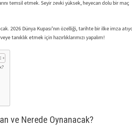
larını temsil etmek. Seyir zevki yüksek, heyecan dolu bir maç
ak. 2026 Dünya Kupası’nın özelliği, tarihte bir ilke imza atıy
veye tanıklık etmek için hazırlıklarımızı yapalım!
k?
man ve Nerede Oynanacak?