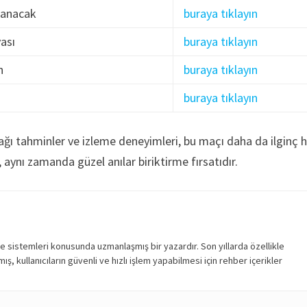
lanacak
buraya tıklayın
ası
buraya tıklayın
n
buraya tıklayın
buraya tıklayın
ğı tahminler ve izleme deneyimleri, bu maçı daha da ilginç h
 aynı zamanda güzel anılar biriktirme fırsatıdır.
 sistemleri konusunda uzmanlaşmış bir yazardır. Son yıllarda özellikle
ış, kullanıcıların güvenli ve hızlı işlem yapabilmesi için rehber içerikler