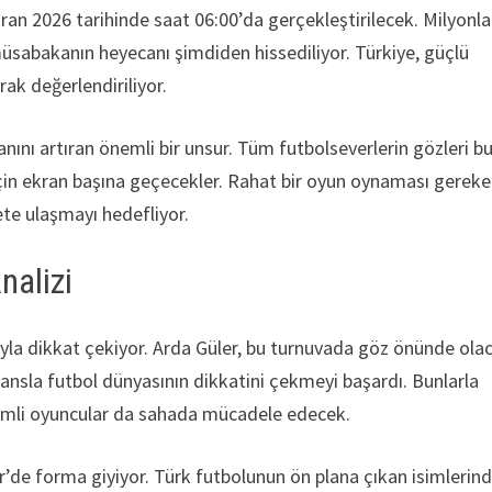
an 2026 tarihinde saat 06:00’da gerçekleştirilecek. Milyonla
üsabakanın heyecanı şimdiden hissediliyor. Türkiye, güçlü
ak değerlendiriliyor.
nı artıran önemli bir unsur. Tüm futbolseverlerin gözleri b
için ekran başına geçecekler. Rahat bir oyun oynaması gerek
ete ulaşmayı hedefliyor.
nalizi
ıyla dikkat çekiyor. Arda Güler, bu turnuvada göz önünde ola
ansla futbol dünyasının dikkatini çekmeyi başardı. Bunlarla
önemli oyuncular da sahada mücadele edecek.
r’de forma giyiyor. Türk futbolunun ön plana çıkan isimlerin