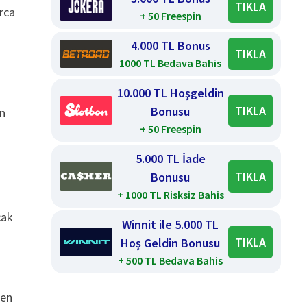
TIKLA
rca
+ 50 Freespin
4.000 TL Bonus
TIKLA
1000 TL Bedava Bahis
u
10.000 TL Hoşgeldin
TIKLA
Bonusu
en
+ 50 Freespin
5.000 TL İade
TIKLA
Bonusu
+ 1000 TL Risksiz Bahis
cak
Winnit ile 5.000 TL
TIKLA
Hoş Geldin Bonusu
+ 500 TL Bedava Bahis
den