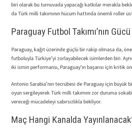
biri olarak bu turnuvada yapacağı katkılar merakla bekl
da Türk milli takımının hücum hattında önemli roller üs
Paraguay Futbol Takımı’nın Gücü
Paraguay, kağıt üzerinde güçlü bir rakip olmasa da, öneml
futboluyla Türkiye’yi zorlayabilecek isimlerden biri. A
iki ismin performansı, Paraguay’ın başarısı için kritik 
Antonio Sarabia’nın tecrübesi de Paraguay için büyük bir 
oyun sergileyerek Türk milli takımını zor duruma sokabi
vereceği mücadeleyi sabırsızlıkla bekliyor.
Maç Hangi Kanalda Yayınlanacak