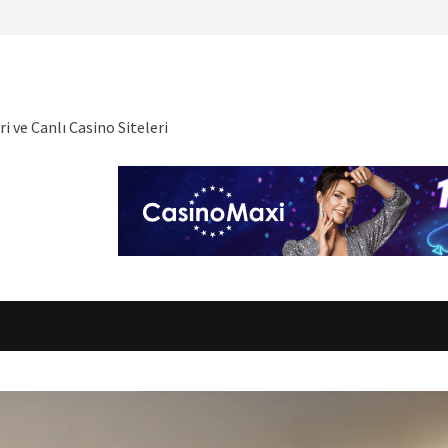
i ve Canlı Casino Siteleri