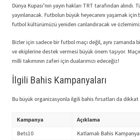
Dünya Kupası’nın yayın hakları TRT tarafından alındı. 
yayınlanacak. Futbolun büyük heyecanını yaşamak için b
futbol kültürümüzü yeniden canlandıracak ve özlemimiz
Bizler için sadece bir futbol maçı değil, aynı zamanda b
ve ekiplerine destek vermesi büyük önem taşıyor. Maç
milli takımının zaferi için dualarımızı edeceğiz!
İlgili Bahis Kampanyaları
Bu büyük organizasyonla ilgili bahis fırsatları da dikkat 
Kampanya
Açıklama
Bets10
Katlamalı Bahis Kampanya