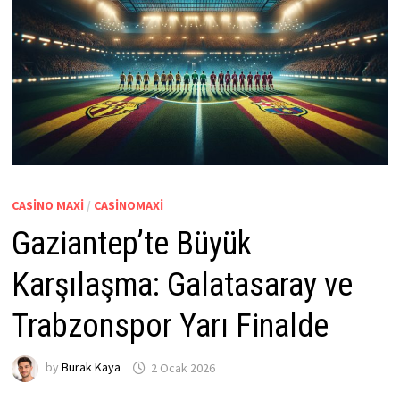
CASINO MAXI
/
CASINOMAXI
Gaziantep’te Büyük
Karşılaşma: Galatasaray ve
Trabzonspor Yarı Finalde
by
Burak Kaya
2 Ocak 2026