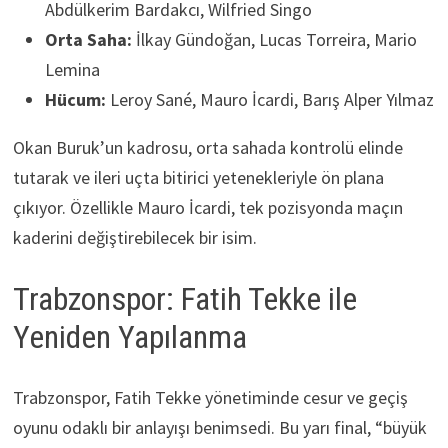
Abdülkerim Bardakcı, Wilfried Singo
Orta Saha:
İlkay Gündoğan, Lucas Torreira, Mario
Lemina
Hücum:
Leroy Sané, Mauro İcardi, Barış Alper Yılmaz
Okan Buruk’un kadrosu, orta sahada kontrolü elinde
tutarak ve ileri uçta bitirici yetenekleriyle ön plana
çıkıyor. Özellikle Mauro İcardi, tek pozisyonda maçın
kaderini değiştirebilecek bir isim.
Trabzonspor: Fatih Tekke ile
Yeniden Yapılanma
Trabzonspor, Fatih Tekke yönetiminde cesur ve geçiş
oyunu odaklı bir anlayışı benimsedi. Bu yarı final, “büyük