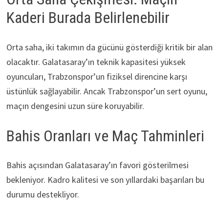
Kaderi Burada Belirlenebilir
Orta saha, iki takımın da gücünü gösterdiği kritik bir alan
olacaktır. Galatasaray’ın teknik kapasitesi yüksek
oyuncuları, Trabzonspor’un fiziksel direncine karşı
üstünlük sağlayabilir. Ancak Trabzonspor’un sert oyunu,
maçın dengesini uzun süre koruyabilir.
Bahis Oranları ve Maç Tahminleri
Bahis açısından Galatasaray’ın favori gösterilmesi
bekleniyor. Kadro kalitesi ve son yıllardaki başarıları bu
durumu destekliyor.