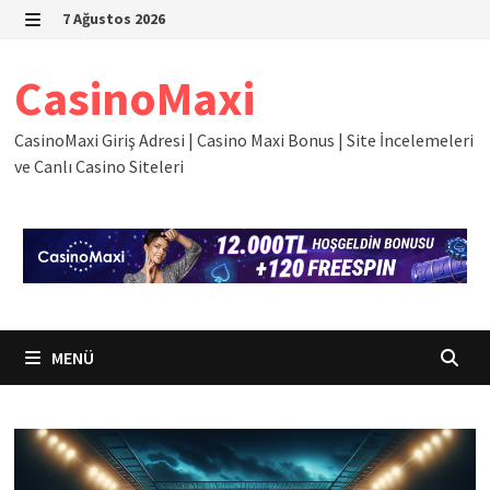
İçeriğe
7 Ağustos 2026
geç
MENÜ
CasinoMaxi
CasinoMaxi Giriş Adresi | Casino Maxi Bonus | Site İncelemeleri
ve Canlı Casino Siteleri
MENÜ