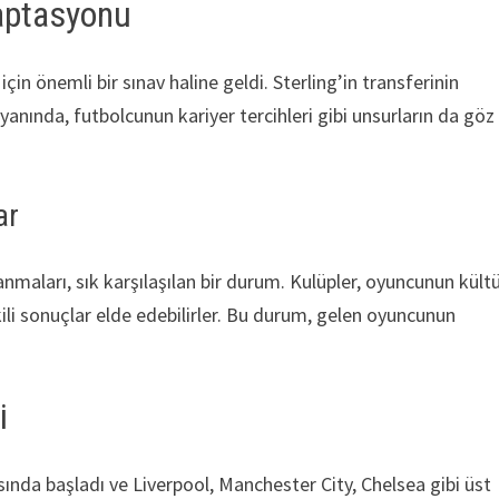
aptasyonu
in önemli bir sınav haline geldi. Sterling’in transferinin
nında, futbolcunun kariyer tercihleri gibi unsurların da göz
ar
maları, sık karşılaşılan bir durum. Kulüpler, oyuncunun kültü
li sonuçlar elde edebilirler. Bu durum, gelen oyuncunun
i
sında başladı ve Liverpool, Manchester City, Chelsea gibi üst