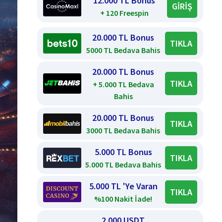
12.000 TL Bonus
GİRİŞ
+ 120 Freespin
20.000 TL Bonus
TIKLA
5000 TL Bedava Bahis
20.000 TL Bonus
TIKLA
+ 5.000 TL Bedava
Bahis
20.000 TL Bonus
TIKLA
3000 TL Bedava Bahis
5.000 TL Bonus
TIKLA
5.000 TL Bedava Bahis
5.000 TL 'Ye Varan
TIKLA
%100 Nakit İade!
2.000 USDT