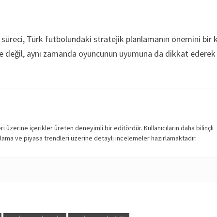
üreci, Türk futbolundaki stratejik planlamanın önemini bir 
ere değil, aynı zamanda oyuncunun uyumuna da dikkat ederek
i üzerine içerikler üreten deneyimli bir editördür. Kullanıcıların daha bilinçli
plama ve piyasa trendleri üzerine detaylı incelemeler hazırlamaktadır.