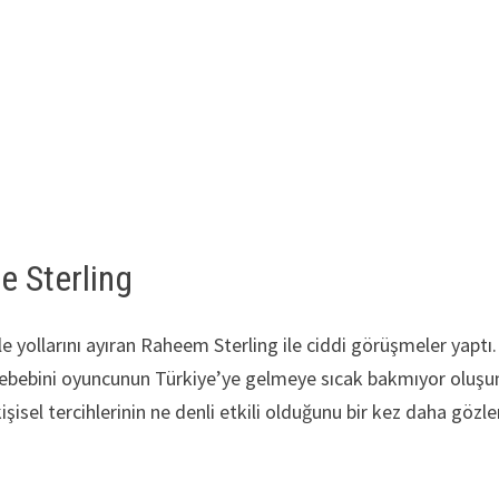
e Sterling
e yollarını ayıran Raheem Sterling ile ciddi görüşmeler yaptı.
ebebini oyuncunun Türkiye’ye gelmeye sıcak bakmıyor oluşu
şisel tercihlerinin ne denli etkili olduğunu bir kez daha gözle