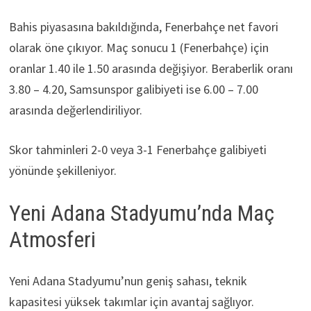
Bahis piyasasına bakıldığında, Fenerbahçe net favori
olarak öne çıkıyor. Maç sonucu 1 (Fenerbahçe) için
oranlar 1.40 ile 1.50 arasında değişiyor. Beraberlik oranı
3.80 – 4.20, Samsunspor galibiyeti ise 6.00 – 7.00
arasında değerlendiriliyor.
Skor tahminleri 2-0 veya 3-1 Fenerbahçe galibiyeti
yönünde şekilleniyor.
Yeni Adana Stadyumu’nda Maç
Atmosferi
Yeni Adana Stadyumu’nun geniş sahası, teknik
kapasitesi yüksek takımlar için avantaj sağlıyor.