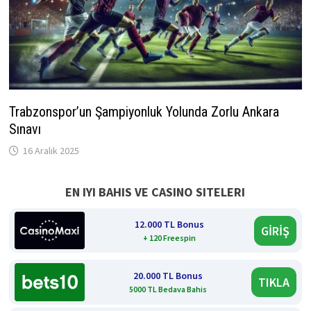
Trabzonspor’un Şampiyonluk Yolunda Zorlu Ankara
Sınavı
16 Aralık 2025
EN IYI BAHIS VE CASINO SITELERI
12.000 TL Bonus
GİRİŞ
+ 120 Freespin
20.000 TL Bonus
TIKLA
5000 TL Bedava Bahis