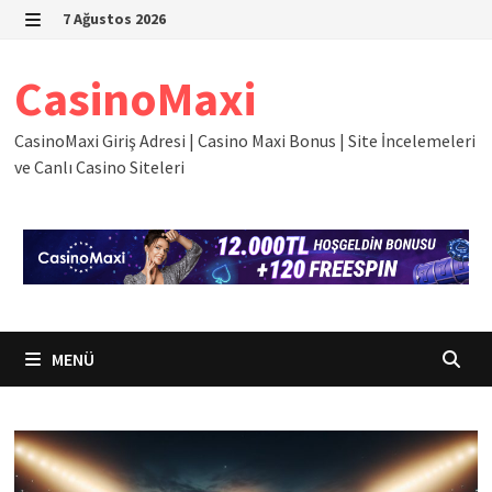
İçeriğe
7 Ağustos 2026
geç
MENÜ
CasinoMaxi
CasinoMaxi Giriş Adresi | Casino Maxi Bonus | Site İncelemeleri
ve Canlı Casino Siteleri
MENÜ