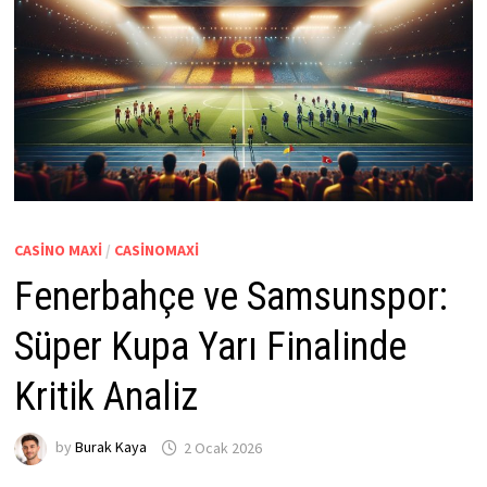
CASINO MAXI
/
CASINOMAXI
Fenerbahçe ve Samsunspor:
Süper Kupa Yarı Finalinde
Kritik Analiz
by
Burak Kaya
2 Ocak 2026