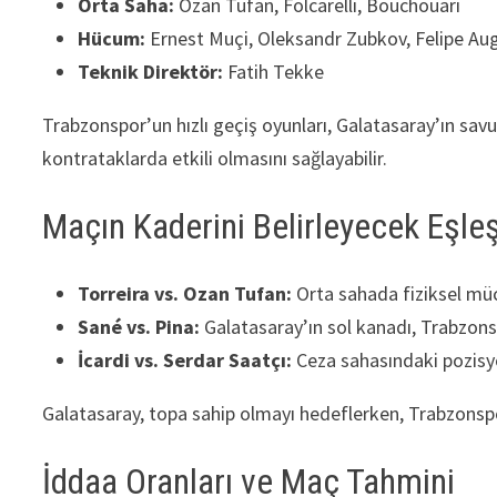
Orta Saha:
Ozan Tufan, Folcarelli, Bouchouari
Hücum:
Ernest Muçi, Oleksandr Zubkov, Felipe A
Teknik Direktör:
Fatih Tekke
Trabzonspor’un hızlı geçiş oyunları, Galatasaray’ın savu
kontrataklarda etkili olmasını sağlayabilir.
Maçın Kaderini Belirleyecek Eşle
Torreira vs. Ozan Tufan:
Orta sahada fiziksel müc
Sané vs. Pina:
Galatasaray’ın sol kanadı, Trabzonspo
İcardi vs. Serdar Saatçı:
Ceza sahasındaki pozisyon
Galatasaray, topa sahip olmayı hedeflerken, Trabzonspo
İddaa Oranları ve Maç Tahmini