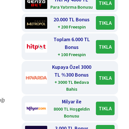
TIKLA
Para Yatırma Bonusu
20.000 TL Bonus
TIKLA
+ 200 Freespin
Toplam 6.000 TL
TIKLA
Bonus
+ 100 Freespin
Kupaya Özel 3000
TL %300 Bonus
TIKLA
+ 3000 TL Bedava
Bahis
ığı
Milyar ile
TIKLA
8000 TL Hoşgeldin
Bonusu
3.000 TL Bonus