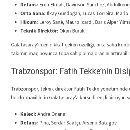
Defans:
Eren Elmalı, Davinson Sanchez, Abdülkerim
Orta Saha:
İlkay Gündoğan, Lucas Torreira, Mario
Hücum:
Leroy Sané, Mauro İcardi, Barış Alper Yılm
Teknik Direktör:
Okan Buruk
Galatasaray’ın en dikkat çeken özelliği, orta saha kontr
takımın maç boyunca topa sahip olma oranını artırabilir
Trabzonspor: Fatih Tekke’nin Disip
Trabzonspor, teknik direktör Fatih Tekke yönetiminde den
bordo-mavililerin Galatasaray’a karşı dirençli bir oyun s
Kaleci:
Andre Onana
Defans:
Pina, Serdar Saatçı, Arsenii Batagov