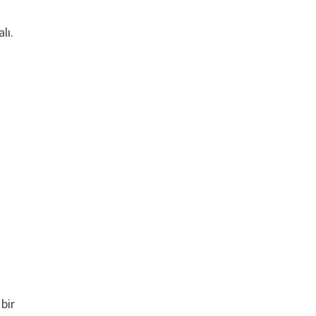
lı.
 bir