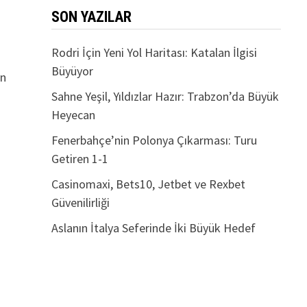
SON YAZILAR
Rodri İçin Yeni Yol Haritası: Katalan İlgisi
Büyüyor
in
Sahne Yeşil, Yıldızlar Hazır: Trabzon’da Büyük
Heyecan
Fenerbahçe’nin Polonya Çıkarması: Turu
Getiren 1-1
Casinomaxi, Bets10, Jetbet ve Rexbet
Güvenilirliği
Aslanın İtalya Seferinde İki Büyük Hedef