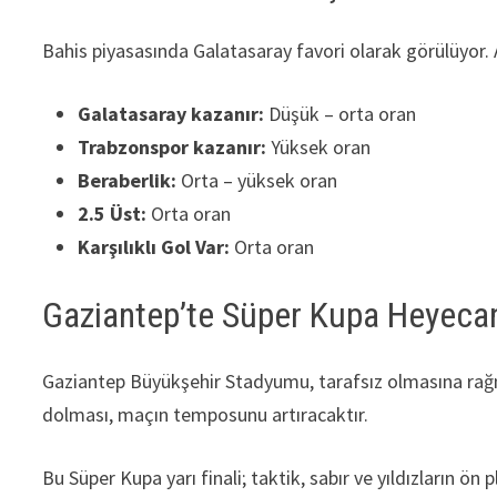
Bahis piyasasında Galatasaray favori olarak görülüyor
Galatasaray kazanır:
Düşük – orta oran
Trabzonspor kazanır:
Yüksek oran
Beraberlik:
Orta – yüksek oran
2.5 Üst:
Orta oran
Karşılıklı Gol Var:
Orta oran
Gaziantep’te Süper Kupa Heyeca
Gaziantep Büyükşehir Stadyumu, tarafsız olmasına rağ
dolması, maçın temposunu artıracaktır.
Bu Süper Kupa yarı finali; taktik, sabır ve yıldızların ön