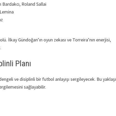
 Bardakcı, Roland Sallai
 Lemina
az
olü. İlkay Gündoğan’ın oyun zekası ve Torreira’nın enerjisi,
.
linli Planı
geli ve disiplinli bir futbol anlayışı sergileyecek. Bu yaklaş
ergilemesini sağlayabilir.