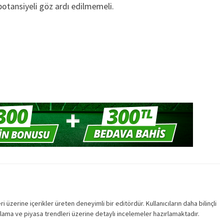
otansiyeli göz ardı edilmemeli.
i üzerine içerikler üreten deneyimli bir editördür. Kullanıcıların daha bilinçli
plama ve piyasa trendleri üzerine detaylı incelemeler hazırlamaktadır.