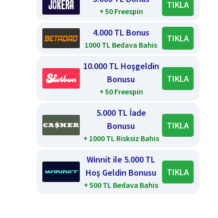
TIKLA
+ 50 Freespin
4.000 TL Bonus
TIKLA
1000 TL Bedava Bahis
10.000 TL Hoşgeldin
TIKLA
Bonusu
+ 50 Freespin
5.000 TL İade
TIKLA
Bonusu
+ 1000 TL Risksiz Bahis
Winnit ile 5.000 TL
TIKLA
Hoş Geldin Bonusu
+ 500 TL Bedava Bahis