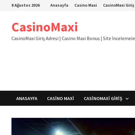
İçeriğe
8 Ağustos 2026
Anasayfa
Casino Maxi
CasinoMaxi Giriş
geç
CasinoMaxi
CasinoMaxi Giriş Adresi | Casino Maxi Bonus | Site İncelemeler
ANASAYFA
CASINO MAXI
CASINOMAXI GIRIŞ