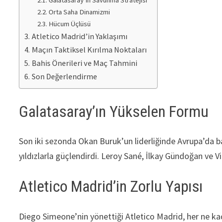
Galatasaray’ın Savunma Stratejisi
Orta Saha Dinamizmi
Hücum Üçlüsü
Atletico Madrid’in Yaklaşımı
Maçın Taktiksel Kırılma Noktaları
Bahis Önerileri ve Maç Tahmini
Son Değerlendirme
Galatasaray’ın Yükselen Formu
Son iki sezonda Okan Buruk’un liderliğinde Avrupa’da b
yıldızlarla güçlendirdi. Leroy Sané, İlkay Gündoğan ve V
Atletico Madrid’in Zorlu Yapısı
Diego Simeone’nin yönettiği Atletico Madrid, her ne ka