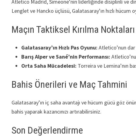
Atletico Madrid, Simeone’nin liderliğinde disiplinli ve
Lenglet ve Hancko üçlüsü, Galatasaray’ın hızlı hücum oy
Maçın Taktiksel Kırılma Noktaları
Galatasaray’ın Hızlı Pas Oyunu:
Atletico’nun dar 
Barış Alper ve Sané’nin Performansı:
Atletico’nu
Orta Saha Mücadelesi:
Torreira ve Lemina’nın bask
Bahis Önerileri ve Maç Tahmini
Galatasaray’ın iç saha avantajı ve hücum gücü göz önüne
bahis yaparak kazancınızı artırabilirsiniz.
Son Değerlendirme