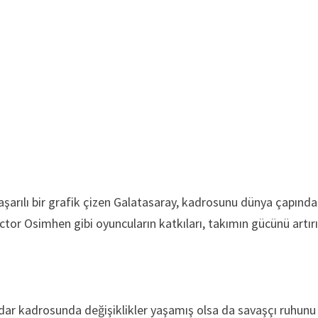
aşarılı bir grafik çizen Galatasaray, kadrosunu dünya çapında
ictor Osimhen gibi oyuncuların katkıları, takımın gücünü artırı
dar kadrosunda değişiklikler yaşamış olsa da savaşçı ruhunu