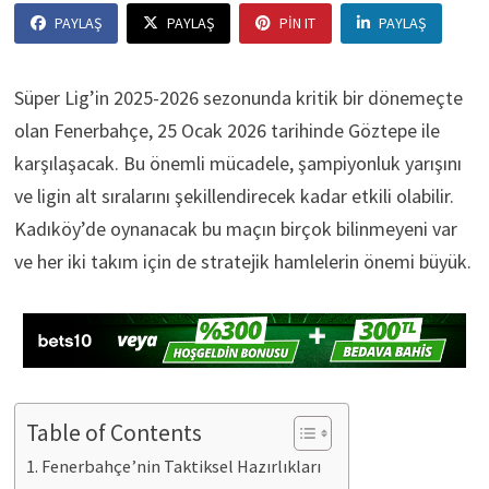
PAYLAŞ
PAYLAŞ
PIN IT
PAYLAŞ
Süper Lig’in 2025-2026 sezonunda kritik bir dönemeçte
olan Fenerbahçe, 25 Ocak 2026 tarihinde Göztepe ile
karşılaşacak. Bu önemli mücadele, şampiyonluk yarışını
ve ligin alt sıralarını şekillendirecek kadar etkili olabilir.
Kadıköy’de oynanacak bu maçın birçok bilinmeyeni var
ve her iki takım için de stratejik hamlelerin önemi büyük.
Table of Contents
Fenerbahçe’nin Taktiksel Hazırlıkları