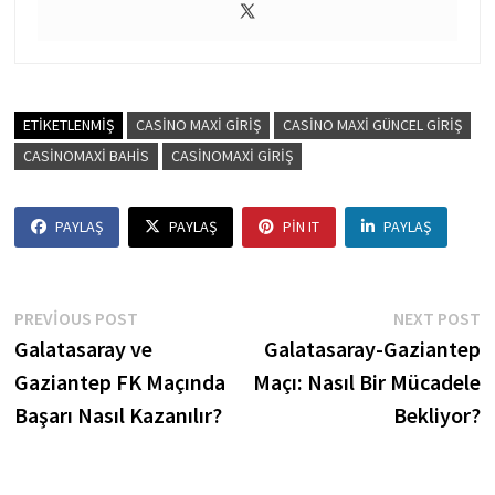
ETIKETLENMIŞ
CASINO MAXI GIRIŞ
CASINO MAXI GÜNCEL GIRIŞ
CASINOMAXI BAHIS
CASINOMAXI GIRIŞ
PAYLAŞ
PAYLAŞ
PIN IT
PAYLAŞ
Yazı
Previous
N
PREVIOUS POST
NEXT POST
post:
p
Galatasaray ve
Galatasaray-Gaziantep
gezinmesi
Gaziantep FK Maçında
Maçı: Nasıl Bir Mücadele
Başarı Nasıl Kazanılır?
Bekliyor?