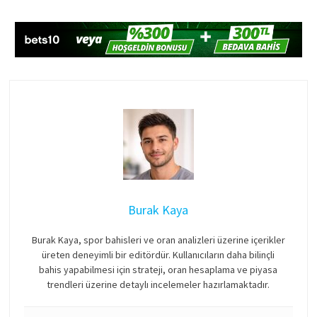
Burak Kaya
Burak Kaya, spor bahisleri ve oran analizleri üzerine içerikler
üreten deneyimli bir editördür. Kullanıcıların daha bilinçli
bahis yapabilmesi için strateji, oran hesaplama ve piyasa
trendleri üzerine detaylı incelemeler hazırlamaktadır.