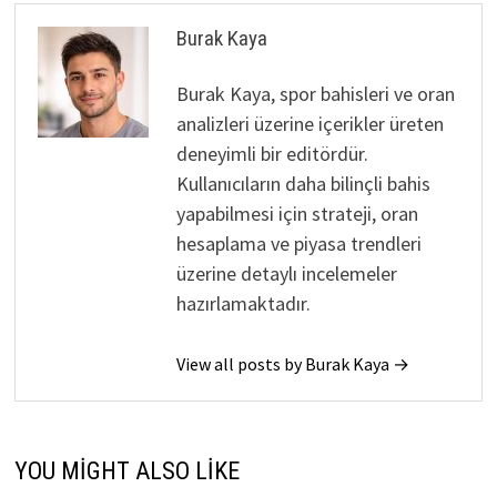
Burak Kaya
Burak Kaya, spor bahisleri ve oran
analizleri üzerine içerikler üreten
deneyimli bir editördür.
Kullanıcıların daha bilinçli bahis
yapabilmesi için strateji, oran
hesaplama ve piyasa trendleri
üzerine detaylı incelemeler
hazırlamaktadır.
View all posts by Burak Kaya →
YOU MIGHT ALSO LIKE