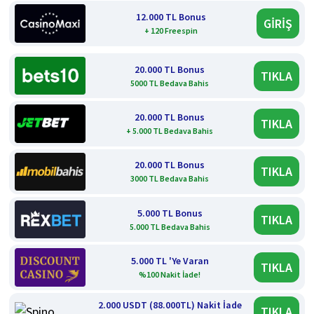
12.000 TL Bonus
GİRİŞ
+ 120 Freespin
20.000 TL Bonus
TIKLA
5000 TL Bedava Bahis
20.000 TL Bonus
TIKLA
+ 5.000 TL Bedava Bahis
20.000 TL Bonus
TIKLA
3000 TL Bedava Bahis
5.000 TL Bonus
TIKLA
5.000 TL Bedava Bahis
5.000 TL 'Ye Varan
TIKLA
%100 Nakit İade!
2.000 USDT (88.000TL) Nakit İade
TIKLA