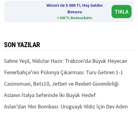
Winnit ile 5.000 TL Hoş Geldin
TIKLA
Bonusu
+ 500 TL Bedava Bahis
SON YAZILAR
Sahne Yeşil, Yıldızlar Hazır: Trabzon’da Büyük Heyecan
Fenerbahçe’nin Polonya Çıkarması: Turu Getiren 1-1
Casinomaxi, Bets10, Jetbet ve Rexbet Güvenilirliği
Aslanın İtalya Seferinde İki Büyük Hedef
Aslan’dan Yılın Bombası: Uruguaylı Yıldız İçin Dev Adım