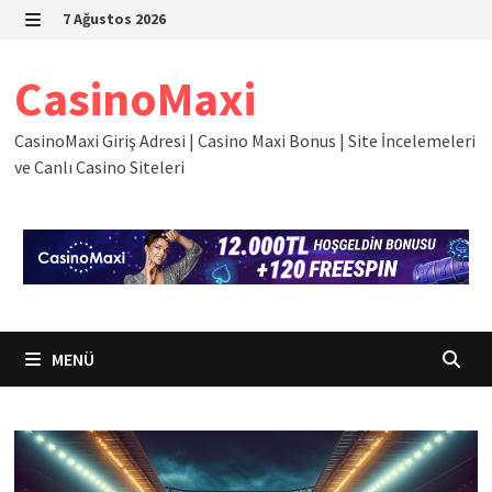
İçeriğe
7 Ağustos 2026
geç
MENÜ
CasinoMaxi
CasinoMaxi Giriş Adresi | Casino Maxi Bonus | Site İncelemeleri
ve Canlı Casino Siteleri
MENÜ