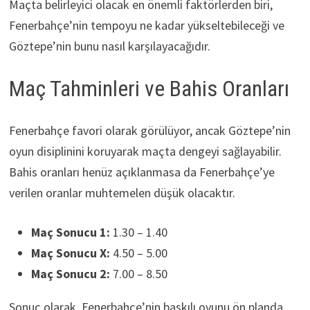
Maçta belirleyici olacak en önemli faktörlerden biri,
Fenerbahçe’nin tempoyu ne kadar yükseltebileceği ve
Göztepe’nin bunu nasıl karşılayacağıdır.
Maç Tahminleri ve Bahis Oranları
Fenerbahçe favori olarak görülüyor, ancak Göztepe’nin
oyun disiplinini koruyarak maçta dengeyi sağlayabilir.
Bahis oranları henüz açıklanmasa da Fenerbahçe’ye
verilen oranlar muhtemelen düşük olacaktır.
Maç Sonucu 1:
1.30 – 1.40
Maç Sonucu X:
4.50 – 5.00
Maç Sonucu 2:
7.00 – 8.50
Sonuç olarak, Fenerbahçe’nin baskılı oyunu ön planda