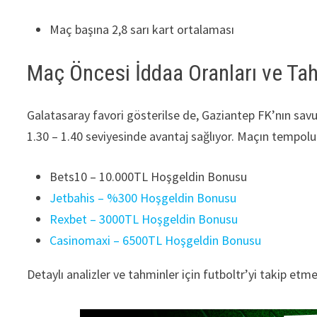
Maç başına 2,8 sarı kart ortalaması
Maç Öncesi İddaa Oranları ve Ta
Galatasaray favori gösterilse de, Gaziantep FK’nın savu
1.30 – 1.40 seviyesinde avantaj sağlıyor. Maçın tempolu
Bets10 – 10.000TL Hoşgeldin Bonusu
Jetbahis – %300 Hoşgeldin Bonusu
Rexbet – 3000TL Hoşgeldin Bonusu
Casinomaxi – 6500TL Hoşgeldin Bonusu
Detaylı analizler ve tahminler için futboltr’yi takip etme