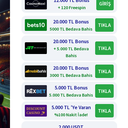
12.000 TL Bonus
GİRİŞ
+ 120 Freespin
20.000 TL Bonus
TIKLA
5000 TL Bedava Bahis
20.000 TL Bonus
TIKLA
+ 5.000 TL Bedava
Bahis
20.000 TL Bonus
TIKLA
3000 TL Bedava Bahis
5.000 TL Bonus
TIKLA
5.000 TL Bedava Bahis
5.000 TL 'Ye Varan
TIKLA
%100 Nakit İade!
2.000 USDT