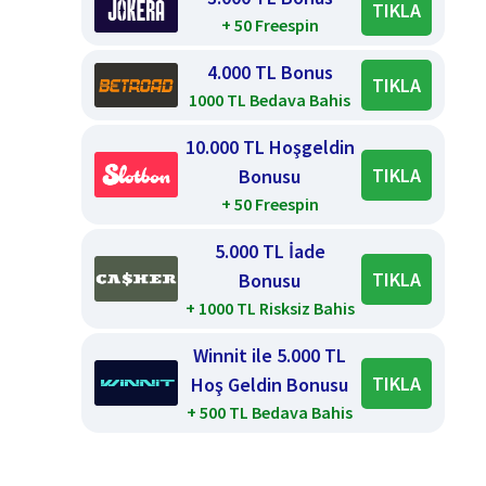
TIKLA
+ 50 Freespin
4.000 TL Bonus
TIKLA
1000 TL Bedava Bahis
10.000 TL Hoşgeldin
TIKLA
Bonusu
+ 50 Freespin
5.000 TL İade
TIKLA
Bonusu
+ 1000 TL Risksiz Bahis
Winnit ile 5.000 TL
TIKLA
Hoş Geldin Bonusu
+ 500 TL Bedava Bahis