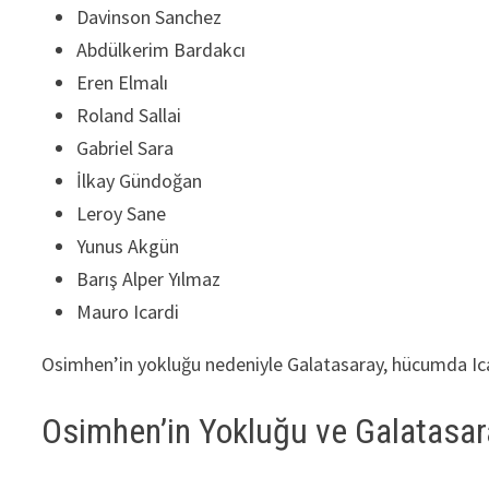
Davinson Sanchez
Abdülkerim Bardakcı
Eren Elmalı
Roland Sallai
Gabriel Sara
İlkay Gündoğan
Leroy Sane
Yunus Akgün
Barış Alper Yılmaz
Mauro Icardi
Osimhen’in yokluğu nedeniyle Galatasaray, hücumda Icardi
Osimhen’in Yokluğu ve Galatasara