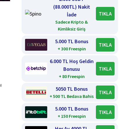
(88.000TL) Nakit
TIKLA
İade
Sadece Kripto &
Kimliksiz Giriş
5.000 TL Bonus
TIKLA
+ 300 Freespin
6.000 TL Hoş Geldin
TIKLA
Bonusu
+ 80 Freespin
ı
5050 TL Bonus
TIKLA
+ 500 TL Bedava Bahis
5.000 TL Bonus
TIKLA
+ 150 Freespin
Her Ay 4000 TL