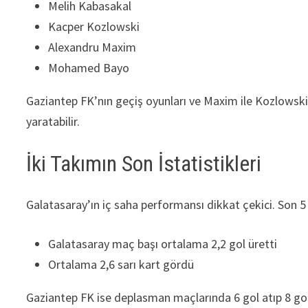
Melih Kabasakal
Kacper Kozlowski
Alexandru Maxim
Mohamed Bayo
Gaziantep FK’nın geçiş oyunları ve Maxim ile Kozlowski ü
yaratabilir.
İki Takımın Son İstatistikleri
Galatasaray’ın iç saha performansı dikkat çekici. Son 5
Galatasaray maç başı ortalama 2,2 gol üretti
Ortalama 2,6 sarı kart gördü
Gaziantep FK ise deplasman maçlarında 6 gol atıp 8 gol