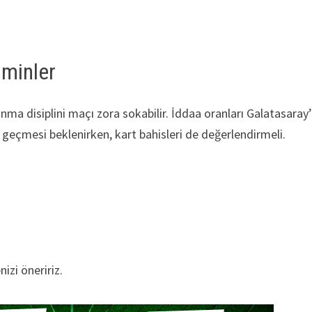
hminler
nma disiplini maçı zora sokabilir. İddaa oranları Galatasaray
 geçmesi beklenirken, kart bahisleri de değerlendirmeli.
nizi öneririz.