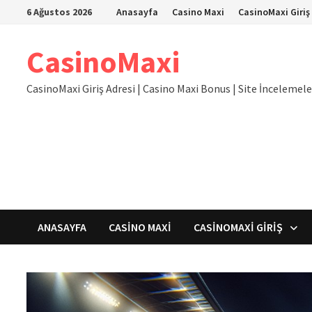
İçeriğe
6 Ağustos 2026
Anasayfa
Casino Maxi
CasinoMaxi Giriş
geç
CasinoMaxi
CasinoMaxi Giriş Adresi | Casino Maxi Bonus | Site İncelemeler
ANASAYFA
CASINO MAXI
CASINOMAXI GIRIŞ