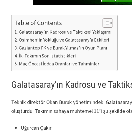
Table of Contents
Galatasaray’ın Kadrosu ve Taktiksel Yaklaşımı
Osimhen’in Yokluğu ve Galatasaray’a Etkileri
Gaziantep FK ve Burak Yılmaz’ın Oyun Planı
İki Takımın Son İstatistikleri
Maç Öncesi İddaa Oranları ve Tahminler
Galatasaray’ın Kadrosu ve Taktik
Teknik direktör Okan Buruk yönetimindeki Galatasaray, 
oluşturdu. Takımın sahaya muhtemel 11’i şu şekilde olab
Uğurcan Çakır